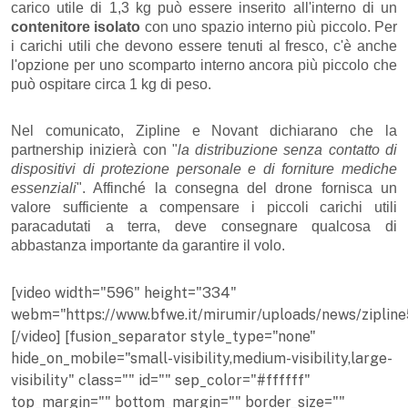
carico utile di 1,3 kg può essere inserito all'interno di un
contenitore isolato
con uno spazio interno più piccolo. Per
i carichi utili che devono essere tenuti al fresco, c'è anche
l'opzione per uno scomparto interno ancora più piccolo che
può ospitare circa 1 kg di peso.
Nel comunicato, Zipline e Novant dichiarano che la
partnership inizierà con "
la distribuzione senza contatto di
dispositivi di protezione personale e di forniture mediche
essenziali
". Affinché la consegna del drone fornisca un
valore sufficiente a compensare i piccoli carichi utili
paracadutati a terra, deve consegnare qualcosa di
abbastanza importante da garantire il volo.
[video width="596" height="334"
webm="https://www.bfwe.it/mirumir/uploads/news/zipline
[/video] [fusion_separator style_type="none"
hide_on_mobile="small-visibility,medium-visibility,large-
visibility" class="" id="" sep_color="#ffffff"
top_margin="" bottom_margin="" border_size=""