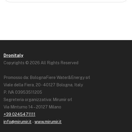
Dronitaly
Copyrights © 2026 All Rights Reserved
Promosso da: BolognaFiere Water&Energy srl
Viale della Fiera, 20 - 40127 Bologna, Italy
P. IVA 03953511205
Segreteria organizzativa: Mirumir srl
Via Minturno 14 – 20127 Milano
+39 0245471111
info@mirumir.it
–
www.mirumir.it