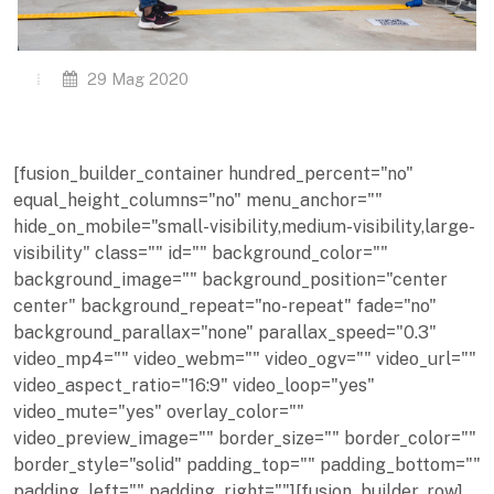
29 Mag 2020
[fusion_builder_container hundred_percent="no"
equal_height_columns="no" menu_anchor=""
hide_on_mobile="small-visibility,medium-visibility,large-
visibility" class="" id="" background_color=""
background_image="" background_position="center
center" background_repeat="no-repeat" fade="no"
background_parallax="none" parallax_speed="0.3"
video_mp4="" video_webm="" video_ogv="" video_url=""
video_aspect_ratio="16:9" video_loop="yes"
video_mute="yes" overlay_color=""
video_preview_image="" border_size="" border_color=""
border_style="solid" padding_top="" padding_bottom=""
padding_left="" padding_right=""][fusion_builder_row]