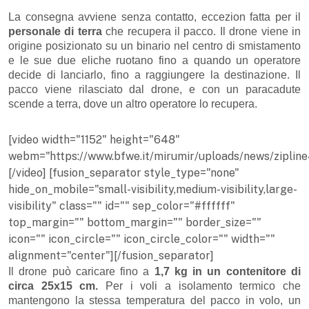
La consegna avviene senza contatto, eccezion fatta per il
personale di terra
che recupera il pacco. Il drone viene in
origine posizionato su un binario nel centro di smistamento
e le sue due eliche ruotano fino a quando un operatore
decide di lanciarlo, fino a raggiungere la destinazione. Il
pacco viene rilasciato dal drone, e con un paracadute
scende a terra, dove un altro operatore lo recupera.
[video width="1152" height="648"
webm="https://www.bfwe.it/mirumir/uploads/news/zipline
[/video] [fusion_separator style_type="none"
hide_on_mobile="small-visibility,medium-visibility,large-
visibility" class="" id="" sep_color="#ffffff"
top_margin="" bottom_margin="" border_size=""
icon="" icon_circle="" icon_circle_color="" width=""
alignment="center"][/fusion_separator]
Il drone può caricare fino a
1,7 kg in un contenitore di
circa 25x15 cm.
Per i voli a isolamento termico che
mantengono la stessa temperatura del pacco in volo, un