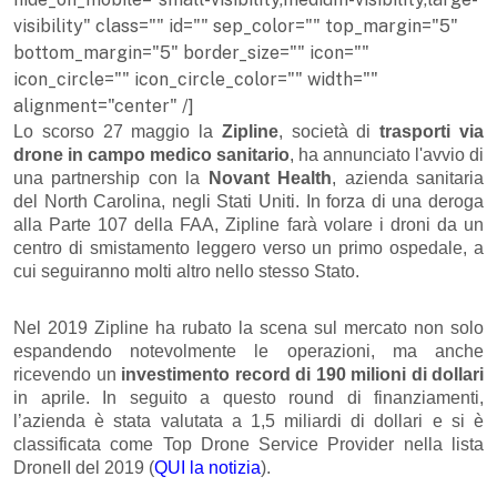
visibility" class="" id="" sep_color="" top_margin="5"
bottom_margin="5" border_size="" icon=""
icon_circle="" icon_circle_color="" width=""
alignment="center" /]
Lo scorso 27 maggio la
Zipline
, società di
trasporti via
drone in campo medico sanitario
, ha annunciato l'avvio di
una partnership con la
Novant Health
, azienda sanitaria
del North Carolina, negli Stati Uniti. In forza di una deroga
alla Parte 107 della FAA, Zipline farà volare i droni da un
centro di smistamento leggero verso un primo ospedale, a
cui seguiranno molti altro nello stesso Stato.
Nel 2019 Zipline ha rubato la scena sul mercato non solo
espandendo notevolmente le operazioni, ma anche
ricevendo un
investimento record di 190 milioni di dollari
in aprile. In seguito a questo round di finanziamenti,
l’azienda è stata valutata a 1,5 miliardi di dollari e si è
classificata come Top Drone Service Provider nella lista
DroneII del 2019 (
QUI la notizia
).