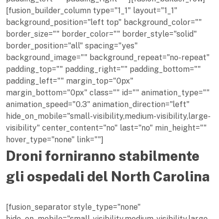
[fusion_builder_column type="1_1" layout="1_1"
background_position="left top" background_color=""
border_size="" border_color="" border_style="solid"
border_position="all" spacing="yes"
background_image="" background_repeat="no-repeat"
padding_top="" padding_right="" padding_bottom=""
padding_left="" margin_top="0px"
margin_bottom="0px" class="" id="" animation_type=""
animation_speed="0.3" animation_direction="left"
hide_on_mobile="small-visibility,medium-visibility,large-
visibility" center_content="no" last="no" min_height=""
hover_type="none" link=""]
Droni forniranno stabilmente
gli ospedali del North Carolina
[fusion_separator style_type="none"
hide_on_mobile="small-visibility,medium-visibility,large-