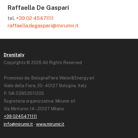
Raffaella De Gaspari
tel.
+39 02 45471111
raffaella.degaspari@mirumir.it
Dronitaly
Copyrights © 2026 All Rights Reserved
Promosso da: BolognaFiere Water&Energy srl
Viale della Fiera, 20 - 40127 Bologna, Italy
P. IVA 03953511205
Segreteria organizzativa: Mirumir srl
Via Minturno 14 – 20127 Milano
+39 0245471111
info@mirumir.it
–
www.mirumir.it