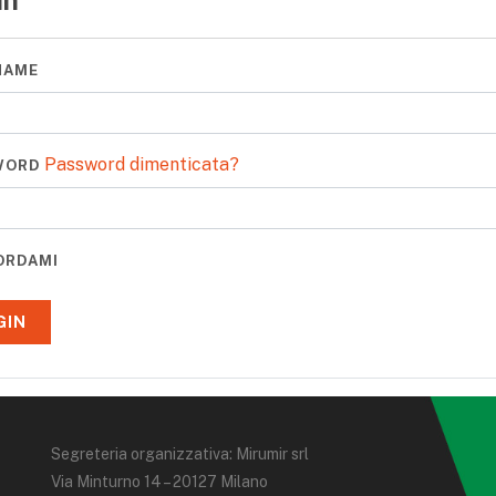
in
NAME
Password dimenticata?
WORD
ORDAMI
Segreteria organizzativa: Mirumir srl
Via Minturno 14 – 20127 Milano