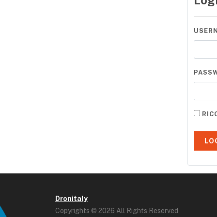
Log
USER
PASS
RIC
Dronitaly
Copyrights © 2026 All Rights Reserved