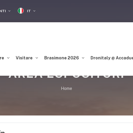
IT
ENTI
re
Visitare
Brasimone 2026
Dronitaly @ Accadu
AREA ESPOSITORI
Home