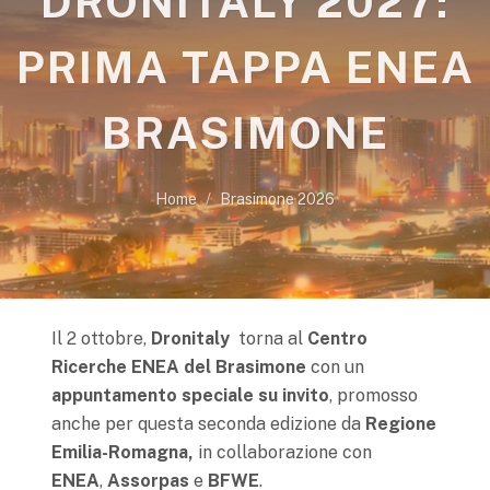
DRONITALY 2027:
PRIMA TAPPA ENEA
BRASIMONE
Home
Brasimone 2026
Il 2 ottobre,
Dronitaly
torna al
Centro
Ricerche ENEA del Brasimone
con un
appuntamento speciale
su invito
, promosso
anche per questa seconda edizione da
Regione
Emilia-Romagna,
in collaborazione con
ENEA
,
Assorpas
e
BFWE
.