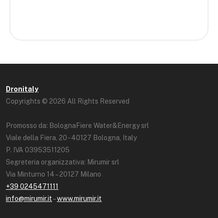
Dronitaly
Copyrights © 2026 All Rights Reserved
Promosso da: BolognaFiere Water&Energy srl
Viale della Fiera, 20 - 40127 Bologna, Italy
P. IVA 03953511205
Segreteria organizzativa: Mirumir srl
Via Minturno 14 – 20127 Milano
+39 0245471111
info@mirumir.it
–
www.mirumir.it