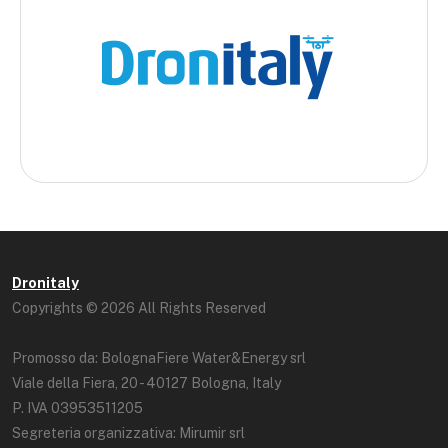
Dronitaly
Copyrights © 2026 All Rights Reserved
Promosso da: BolognaFiere Water&Energy srl
Viale della Fiera, 20 - 40127 Bologna, Italy
P. IVA 03953511205
Segreteria organizzativa: Mirumir srl