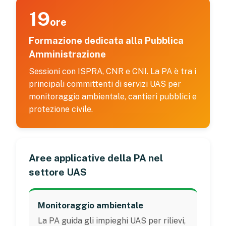
19
ore
Formazione dedicata alla Pubblica
Amministrazione
Sessioni con ISPRA, CNR e CNI. La PA è tra i
principali committenti di servizi UAS per
monitoraggio ambientale, cantieri pubblici e
protezione civile.
Aree applicative della PA nel
settore UAS
Monitoraggio ambientale
La PA guida gli impieghi UAS per rilievi,