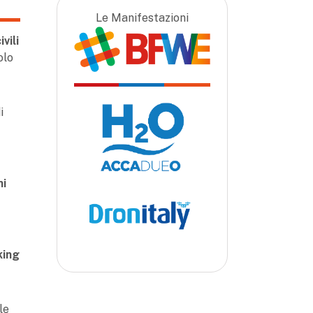
Le Manifestazioni
ivili
olo
i
ni
king
le