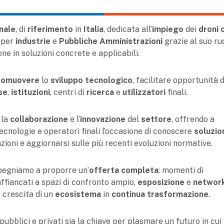
nale
, di
riferimento
in
Italia
, dedicata all’
impiego
dei
droni c
o per
industrie
e
Pubbliche Amministrazioni
grazie al suo ru
ne in soluzioni concrete e applicabili.
romuovere
lo
sviluppo tecnologico
, facilitare opportunità d
se
,
istituzioni
, centri di
ricerca
e
utilizzatori
finali.
 la
collaborazione
e l’
innovazione
del
settore
, offrendo a
 tecnologie e operatori finali l’occasione di conoscere
soluzio
azioni e aggiornarsi sulle più recenti evoluzioni normative.
mpegniamo a proporre un’
offerta completa
: momenti di
ffiancati a spazi di confronto ampio,
esposizione
e
networ
a crescita di un
ecosistema
in
continua trasformazione
.
ubblici e privati sia la chiave per plasmare un futuro in cui 