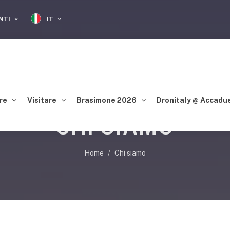
IT
ENTI
re
Visitare
Brasimone 2026
Dronitaly @ Accadu
CHI SIAMO
Home
Chi siamo