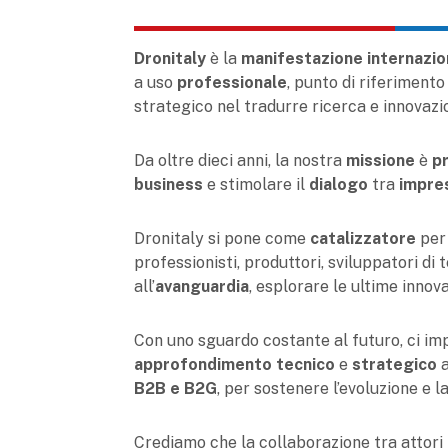
Dronitaly
è la
manifestazione internazio
a uso
professionale
, punto di riferiment
strategico nel tradurre ricerca e innovazio
Da oltre dieci anni, la nostra
missione
è
p
business
e stimolare il
dialogo
tra
impre
Dronitaly si pone come
catalizzatore
per
professionisti, produttori, sviluppatori di
all’
avanguardia
, esplorare le ultime innov
Con uno sguardo costante al futuro, ci i
approfondimento tecnico
e
strategico
a
B2B e B2G
, per sostenere l’evoluzione e l
Crediamo che la collaborazione tra attori p