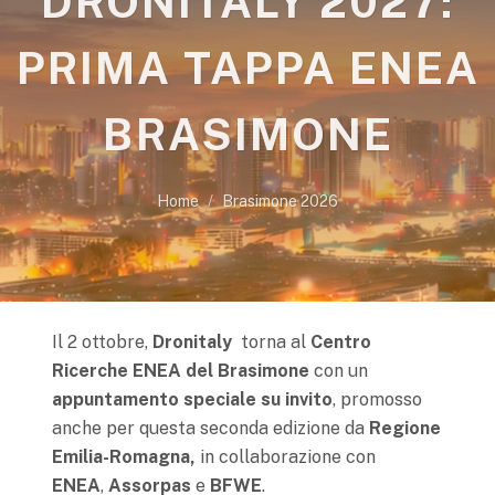
DRONITALY 2027:
PRIMA TAPPA ENEA
BRASIMONE
Home
Brasimone 2026
Il 2 ottobre,
Dronitaly
torna al
Centro
Ricerche ENEA del Brasimone
con un
appuntamento speciale
su invito
, promosso
anche per questa seconda edizione da
Regione
Emilia-Romagna,
in collaborazione con
ENEA
,
Assorpas
e
BFWE
.