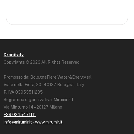
Dronitaly
Copyrights © 2026 All Rights Reserved
Promosso da: BolognaFiere Water&Energy srl
Viale della Fiera, 20 - 40127 Bologna, Italy
P. IVA 03953511205
Segreteria organizzativa: Mirumir srl
Via Minturno 14 – 20127 Milano
+39 0245471111
info@mirumir.it
–
www.mirumir.it