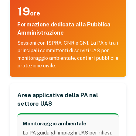
19
ore
Formazione dedicata alla Pubblica
Amministrazione
Sessioni con ISPRA, CNR e CNI. La PA è tra i
principali committenti di servizi UAS per
monitoraggio ambientale, cantieri pubblici e
protezione civile.
Aree applicative della PA nel
settore UAS
Monitoraggio ambientale
La PA guida gli impieghi UAS per rilievi,