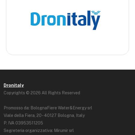
Dronitaly
Copyrights © 2026 All Rights Reserved
Promosso da: BolognaFiere Water&Energy srl
Viale della Fiera, 20 - 40127 Bologna, Italy
P. IVA 03953511205
Segreteria organizzativa: Mirumir srl