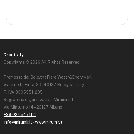
Dronitaly
Copyrights © 2026 All Rights Reserved
Promosso da: BolognaFiere Water&Energy srl
Viale della Fiera, 20 - 40127 Bologna, Italy
P. IVA 03953511205
Segreteria organizzativa: Mirumir srl
Via Minturno 14 – 20127 Milano
+39 0245471111
info@mirumir.it
–
www.mirumir.it