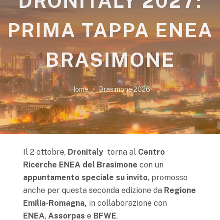
DRONITALY 2027:
PRIMA TAPPA ENEA
BRASIMONE
Home
Brasimone 2026
Il 2 ottobre,
Dronitaly
torna al
Centro
Ricerche ENEA del Brasimone
con un
appuntamento speciale
su invito
, promosso
anche per questa seconda edizione da
Regione
Emilia-Romagna,
in collaborazione con
ENEA
,
Assorpas
e
BFWE
.