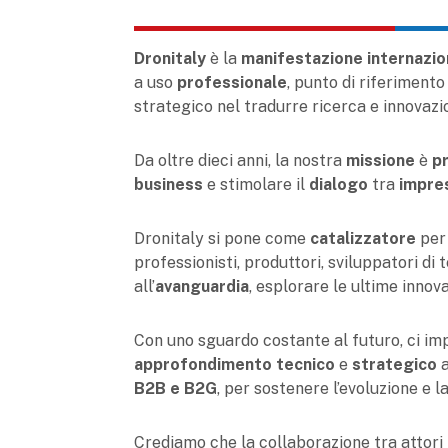
Dronitaly
è la
manifestazione internazio
a uso
professionale
, punto di riferiment
strategico nel tradurre ricerca e innovazio
Da oltre dieci anni, la nostra
missione
è
p
business
e stimolare il
dialogo
tra
impre
Dronitaly si pone come
catalizzatore
per
professionisti, produttori, sviluppatori di
all’
avanguardia
, esplorare le ultime innov
Con uno sguardo costante al futuro, ci i
approfondimento tecnico
e
strategico
a
B2B e B2G
, per sostenere l’evoluzione e l
Crediamo che la collaborazione tra attori p