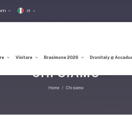
IT
ENTI
re
Visitare
Brasimone 2026
Dronitaly @ Accadu
CHI SIAMO
Home
Chi siamo