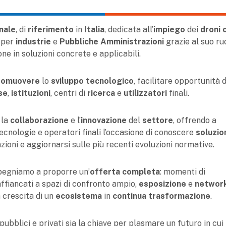
nale
, di
riferimento
in
Italia
, dedicata all’
impiego
dei
droni c
o per
industrie
e
Pubbliche Amministrazioni
grazie al suo ru
ne in soluzioni concrete e applicabili.
romuovere
lo
sviluppo tecnologico
, facilitare opportunità d
se
,
istituzioni
, centri di
ricerca
e
utilizzatori
finali.
 la
collaborazione
e l’
innovazione
del
settore
, offrendo a
 tecnologie e operatori finali l’occasione di conoscere
soluzio
azioni e aggiornarsi sulle più recenti evoluzioni normative.
mpegniamo a proporre un’
offerta completa
: momenti di
ffiancati a spazi di confronto ampio,
esposizione
e
networ
a crescita di un
ecosistema
in
continua trasformazione
.
ubblici e privati sia la chiave per plasmare un futuro in cui 