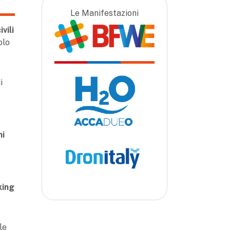
Le Manifestazioni
ivili
olo
i
ni
king
le