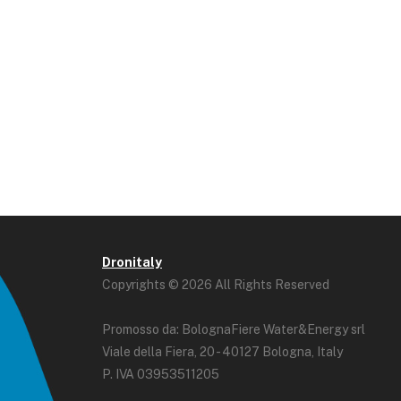
Dronitaly
Copyrights © 2026 All Rights Reserved
Promosso da: BolognaFiere Water&Energy srl
Viale della Fiera, 20 - 40127 Bologna, Italy
P. IVA 03953511205