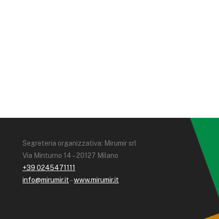
Segreteria organizzativa: Mirumir srl
Via Minturno 14 – 20127 Milano
+39 0245471111
info@mirumir.it
–
www.mirumir.it