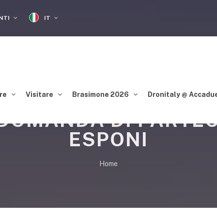
IT
ENTI
re
Visitare
Brasimone 2026
Dronitaly @ Accadu
 DOMANDA DI PARTE
ESPONI
Home