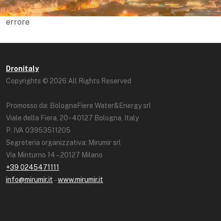
errore
Dronitaly
Copyrights © 2026 All Rights Reserved
Promosso da: BolognaFiere Water&Energy srl
Viale della Fiera, 20 - 40127 Bologna, Italy
P. IVA 03953511205
Segreteria organizzativa: Mirumir srl
Via Minturno 14 – 20127 Milano
+39 0245471111
info@mirumir.it
–
www.mirumir.it