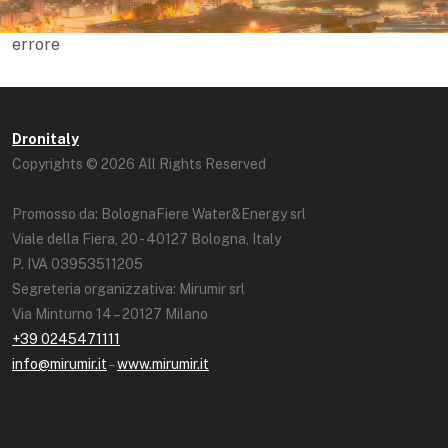
errore
Dronitaly
Copyrights © 2026 All Rights Reserved
Promosso da: BolognaFiere Water&Energy srl
Viale della Fiera, 20 - 40127 Bologna, Italy
P. IVA 03953511205
Segreteria organizzativa: Mirumir srl
Via Minturno 14 – 20127 Milano
+39 0245471111
info@mirumir.it
–
www.mirumir.it