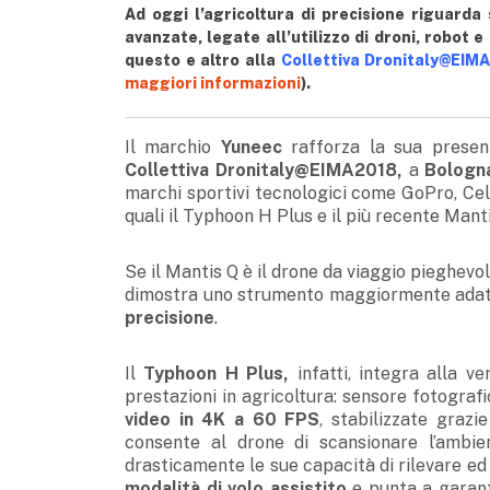
Ad oggi l’agricoltura di precisione riguarda 
avanzate, legate all’utilizzo di droni, robot e
questo e altro alla
Collettiva Dronitaly@EIM
maggiori informazioni
).
Il marchio
Yuneec
rafforza la sua presenza
Collettiva Dronitaly@EIMA2018,
a
Bologn
marchi sportivi tecnologici come GoPro, Cell
quali il Typhoon H Plus e il più recente Manti
Se il Mantis Q è il drone da viaggio pieghev
dimostra uno strumento maggiormente adatto 
precisione
.
Il
Typhoon H Plus,
infatti, integra alla 
prestazioni in agricoltura: sensore fotogra
video in 4K a 60 FPS
, stabilizzate grazi
consente al drone di scansionare l’ambi
drasticamente le sue capacità di rilevare ed 
modalità di volo assistito
e punta a garant