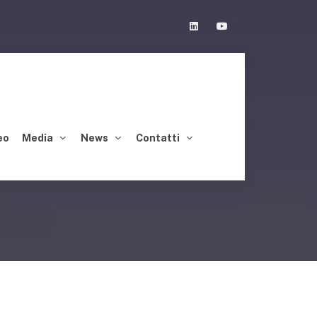
Linkedin
Youtube
eo
Media
News
Contatti
ON ATHENA SPA