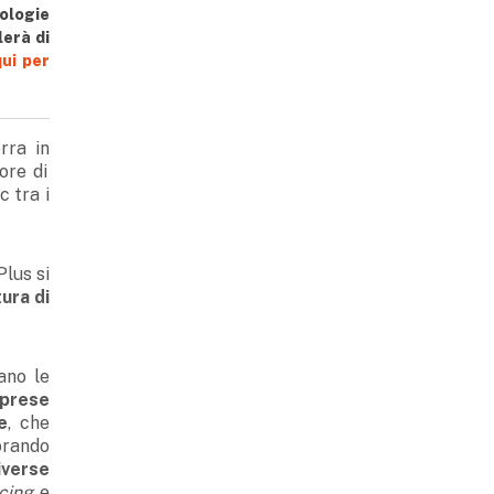
nologie
lerà di
qui per
rra in
ore di
c tra i
Plus si
ura di
ano le
iprese
e
, che
orando
iverse
cing
e