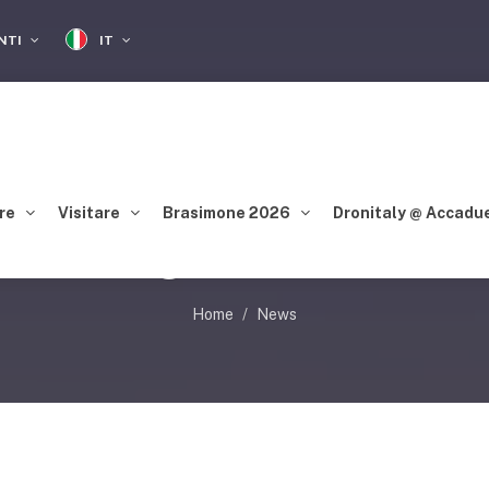
IT
ENTI
re
Visitare
Brasimone 2026
Dronitaly @ Accadu
NITALY@EIMA2018 C
Home
News