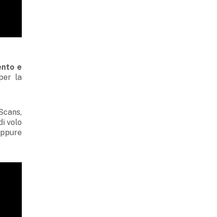
ento e
per la
Scans,
di volo
 oppure