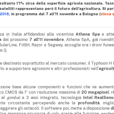
soltanto l’1% circa della superficie agricola nazionale. Tec
 satelliti rappresentano però il futuro dell’agricoltura. Si par
A2018
, in programma dal 7 all’11 novembre a Bologna (
clicca 
 in Italia affidandosi alla vicentina
Athena Spa
e atte
a
dal prossimo
7 all'11 novembre
. Athena SpA
,
già rivendit
ularLine, FitBit, Razor e Segway, accoglie ora i droni Yunee
s Q.
ole destinato soprattutto al mercato consumer, il Typhoon H 
a supportare agronomi e altri professionisti nell'
agricolt
versione base alcune componenti e funzioni che ne aument
fico CMOS da 1″ con risoluzione massima di
20 megapixel
, r
e al
gimbal
a 3 assi integrato, tecnologia
Intel RealSens
ente circostante percependo anche la
profondità
, migli
aggirare gli ostacoli. Il software poi, mette a disposizione
d
ire maggiore sicurezza di volo grazie alla funzione
geofen