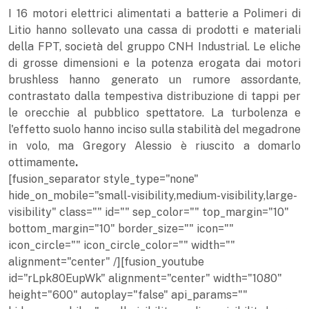
I 16 motori elettrici alimentati a batterie a Polimeri di
Litio hanno sollevato una cassa di prodotti e materiali
della FPT, società del gruppo CNH Industrial. Le eliche
di grosse dimensioni e la potenza erogata dai motori
brushless hanno generato un rumore assordante,
contrastato dalla tempestiva distribuzione di tappi per
le orecchie al pubblico spettatore. La turbolenza e
l'effetto suolo hanno inciso sulla stabilità del megadrone
in volo, ma Gregory Alessio è riuscito a domarlo
ottimamente
.
[fusion_separator style_type="none"
hide_on_mobile="small-visibility,medium-visibility,large-
visibility" class="" id="" sep_color="" top_margin="10"
bottom_margin="10" border_size="" icon=""
icon_circle="" icon_circle_color="" width=""
alignment="center" /][fusion_youtube
id="rLpk80EupWk" alignment="center" width="1080"
height="600" autoplay="false" api_params=""