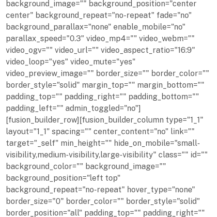
background_image="" background_position="center
center" background_repeat="no-repeat" fade="no"
background_parallax="none" enable_mobile="no"
parallax_speed="0.3" video_mp4="" video_webm=""
video_ogv="" video_url="" video_aspect_ratio="16:9"
video_loop="yes" video_mute="yes"
video_preview_image="" border_size="" border_color=""
border_style="solid" margin_top="" margin_bottom=""
padding_top="" padding_right="" padding_bottom=""
padding_left="" admin_toggled="no"]
[fusion_builder_row][fusion_builder_column type="1_1"
layout="1_1" spacing="" center_content="no" link=""
target="_self" min_height="" hide_on_mobile="small-
visibility,medium-visibility,large-visibility" class="" id=""
background_color="" background_image=""
background_position="left top"
background_repeat="no-repeat" hover_type="none"
border_size="0" border_color="" border_style="solid"
border_position="all" padding_top="" padding_right=""