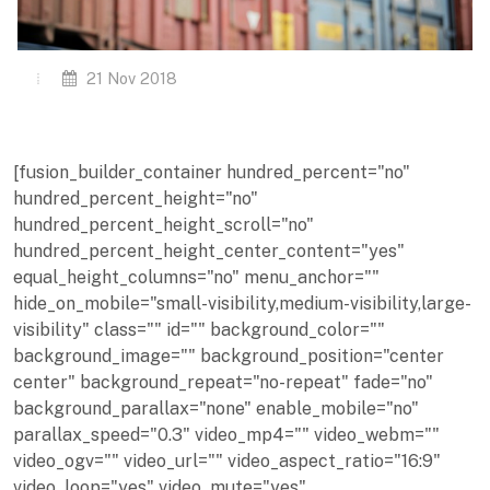
21 Nov 2018
[fusion_builder_container hundred_percent="no"
hundred_percent_height="no"
hundred_percent_height_scroll="no"
hundred_percent_height_center_content="yes"
equal_height_columns="no" menu_anchor=""
hide_on_mobile="small-visibility,medium-visibility,large-
visibility" class="" id="" background_color=""
background_image="" background_position="center
center" background_repeat="no-repeat" fade="no"
background_parallax="none" enable_mobile="no"
parallax_speed="0.3" video_mp4="" video_webm=""
video_ogv="" video_url="" video_aspect_ratio="16:9"
video_loop="yes" video_mute="yes"