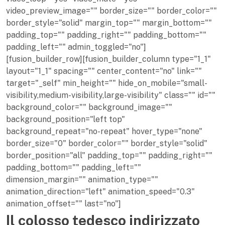
video_preview_image="" border_size="" border_color=""
border_style="solid" margin_top="" margin_bottom=""
padding_top="" padding_right="" padding_bottom=""
padding_left="" admin_toggled="no"]
[fusion_builder_row][fusion_builder_column type="1_1"
layout="1_1" spacing="" center_content="no" link=""
target="_self" min_height="" hide_on_mobile="small-
visibility,medium-visibility,large-visibility" class="" id=""
background_color="" background_image=""
background_position="left top"
background_repeat="no-repeat" hover_type="none"
border_size="0" border_color="" border_style="solid"
border_position="all" padding_top="" padding_right=""
padding_bottom="" padding_left=""
dimension_margin="" animation_type=""
animation_direction="left" animation_speed="0.3"
animation_offset="" last="no"]
Il colosso tedesco indirizzato