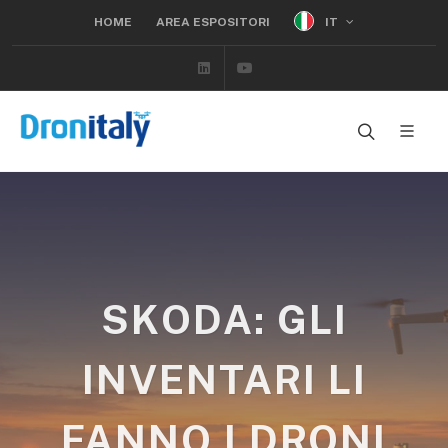
IT
HOME
AREA ESPOSITORI
Linkedin
Youtube
SKODA: GLI
INVENTARI LI
FANNO I DRONI