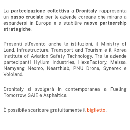
La
partecipazione collettiva
a
Dronitaly
rappresenta
un
passo cruciale
per le aziende coreane che mirano a
espandersi in Europa e a stabilire
nuove partnership
strategiche
.
Presenti all'evento anche le istituzioni, il
Ministry of
Land, Infrastructure, Transport and Tourism
e il
Korea
Institute of Aviation Safety Technology.
Tra le aziende
h
partecipanti
Hylium Industries, HexaFactory,
Meissa,
hashtag
h
Namyang Nexmo,
Nearthlab,
PNU Drone,
Synerex
e
Vololand.
Dronitaly si svolgerà in contemporanea a
Fueling
Tomorrow,
SAIE
e Asphaltica.
È possibile scaricare gratuitamente il
biglietto
.