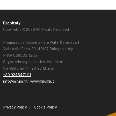
Dronitaly
Copyrights © 2026 All Rights Reserved
Promosso da: BolognaFiere Water&Energy srl
Viale della Fiera, 20 - 40127 Bologna, Italy
P. IVA 03953511205
Segreteria organizzativa: Mirumir srl
Via Minturno 14 – 20127 Milano
+39 0245471111
info@mirumir.it
–
www.mirumir.it
Privacy Policy
/
Cookie Policy