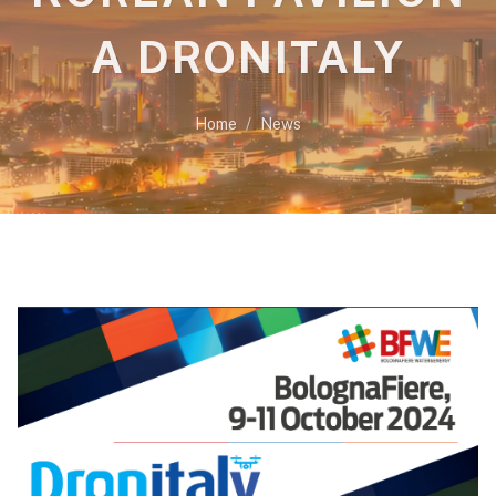
A DRONITALY
Home
News