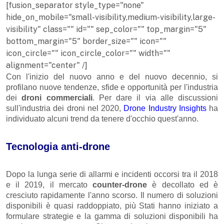
[fusion_separator style_type="none"
hide_on_mobile="small-visibility,medium-visibility,large-
visibility" class="" id="" sep_color="" top_margin="5"
bottom_margin="5" border_size="" icon=""
icon_circle="" icon_circle_color="" width=""
alignment="center" /]
Con l'inizio del nuovo anno e del nuovo decennio, si
profilano nuove tendenze, sfide e opportunità per l'industria
dei
droni commerciali
. Per dare il via alle discussioni
sull'industria dei droni nel 2020,
Drone Industry Insights
ha
individuato alcuni trend da tenere d'occhio quest'anno.
Tecnologia anti-drone
Dopo la lunga serie di allarmi e incidenti occorsi tra il 2018
e il 2019, il mercato
counter-drone
è decollato ed è
cresciuto rapidamente l'anno scorso. Il numero di soluzioni
disponibili è quasi raddoppiato, più Stati hanno iniziato a
formulare strategie e la gamma di soluzioni disponibili ha