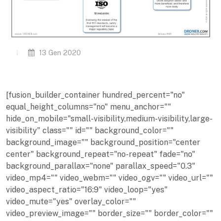
13 Gen 2020
[fusion_builder_container hundred_percent="no"
equal_height_columns="no" menu_anchor=""
hide_on_mobile="small-visibility,medium-visibility,large-
visibility" class="" id="" background_color=""
background_image="" background_position="center
center" background_repeat="no-repeat" fade="no"
background_parallax="none" parallax_speed="0.3"
video_mp4="" video_webm="" video_ogv="" video_url=""
video_aspect_ratio="16:9" video_loop="yes"
video_mute="yes" overlay_color=""
video_preview_image="" border_size="" border_color=""