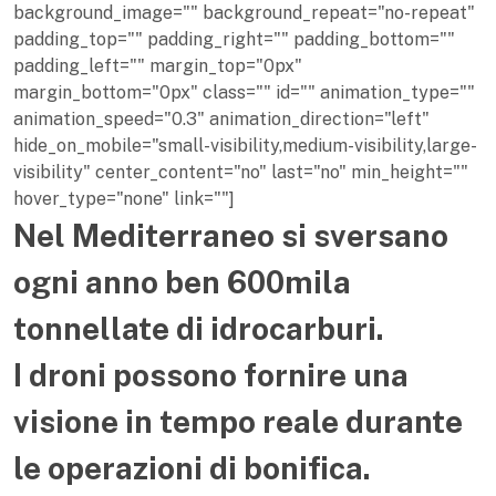
background_image="" background_repeat="no-repeat"
padding_top="" padding_right="" padding_bottom=""
padding_left="" margin_top="0px"
margin_bottom="0px" class="" id="" animation_type=""
animation_speed="0.3" animation_direction="left"
hide_on_mobile="small-visibility,medium-visibility,large-
visibility" center_content="no" last="no" min_height=""
hover_type="none" link=""]
Nel Mediterraneo si sversano
ogni anno ben 600mila
tonnellate di idrocarburi.
I droni possono fornire una
visione in tempo reale durante
le operazioni di bonifica.