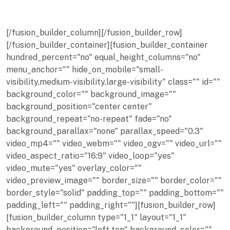
[/fusion_builder_column][/fusion_builder_row]
[/fusion_builder_container][fusion_builder_container
hundred_percent="no" equal_height_columns="no"
menu_anchor="" hide_on_mobile="small-
visibility,medium-visibility,large-visibility" class="" id=""
background_color="" background_image=""
background_position="center center"
background_repeat="no-repeat" fade="no"
background_parallax="none" parallax_speed="0.3"
video_mp4="" video_webm="" video_ogv="" video_url=""
video_aspect_ratio="16:9" video_loop="yes"
video_mute="yes" overlay_color=""
video_preview_image="" border_size="" border_color=""
border_style="solid" padding_top="" padding_bottom=""
padding_left="" padding_right=""][fusion_builder_row]
[fusion_builder_column type="1_1" layout="1_1"
background_position="left top" background_color=""