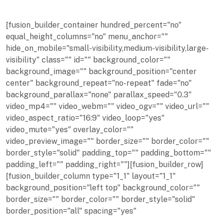
[fusion_builder_container hundred_percent="no"
equal_height_columns="no" menu_anchor=""
hide_on_mobile="small-visibility,medium-visibility,large-
visibility" class="" id="" background_color=""
background_image="" background_position="center
center" background_repeat="no-repeat" fade="no"
background_parallax="none" parallax_speed="0.3"
video_mp4="" video_webm="" video_ogv="" video_url=""
video_aspect_ratio="16:9" video_loop="yes"
video_mute="yes" overlay_color=""
video_preview_image="" border_size="" border_color=""
border_style="solid" padding_top="" padding_bottom=""
padding_left="" padding_right=""][fusion_builder_row]
[fusion_builder_column type="1_1" layout="1_1"
background_position="left top" background_color=""
border_size="" border_color="" border_style="solid"
border_position="all" spacing="yes"