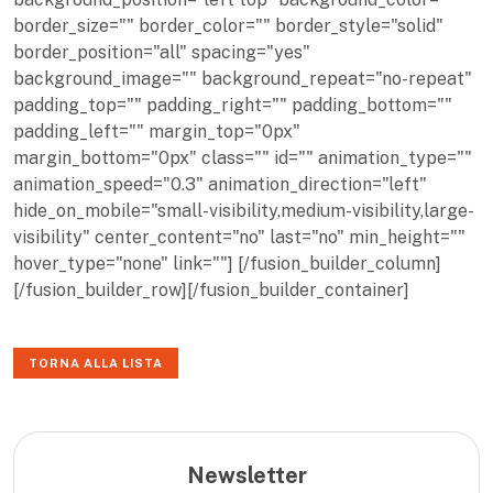
border_size="" border_color="" border_style="solid"
border_position="all" spacing="yes"
background_image="" background_repeat="no-repeat"
padding_top="" padding_right="" padding_bottom=""
padding_left="" margin_top="0px"
margin_bottom="0px" class="" id="" animation_type=""
animation_speed="0.3" animation_direction="left"
hide_on_mobile="small-visibility,medium-visibility,large-
visibility" center_content="no" last="no" min_height=""
hover_type="none" link=""] [/fusion_builder_column]
[/fusion_builder_row][/fusion_builder_container]
TORNA ALLA LISTA
Newsletter