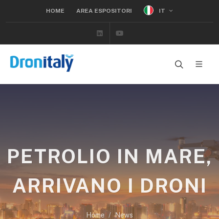
IT
HOME
AREA ESPOSITORI
Linkedin
Youtube
PETROLIO IN MARE,
ARRIVANO I DRONI
Home
News