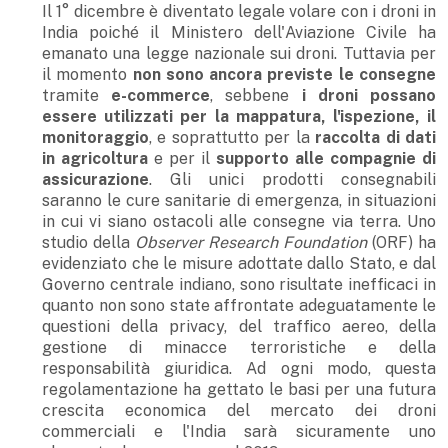
Il 1° dicembre è diventato legale volare con i droni in
India poiché il Ministero dell'Aviazione Civile ha
emanato una legge nazionale sui droni. Tuttavia per
il momento
non sono ancora previste
le consegne
tramite
e-commerce
, sebbene
i droni possano
essere utilizzati per la mappatura, l'ispezione, il
monitoraggio
, e soprattutto per la
raccolta di dati
in agricoltura
e per il
supporto alle compagnie di
assicurazione
. Gli unici prodotti consegnabili
saranno le cure sanitarie di emergenza, in situazioni
in cui vi siano ostacoli alle consegne via terra. Uno
studio della
Observer Research Foundation
(ORF) ha
evidenziato che le misure adottate dallo Stato, e dal
Governo centrale indiano, sono risultate inefficaci in
quanto non sono state affrontate adeguatamente le
questioni della privacy, del traffico aereo, della
gestione di minacce terroristiche e della
responsabilità giuridica. Ad ogni modo, questa
regolamentazione ha gettato le basi per una futura
crescita economica del mercato dei droni
commerciali e l'India sarà sicuramente uno