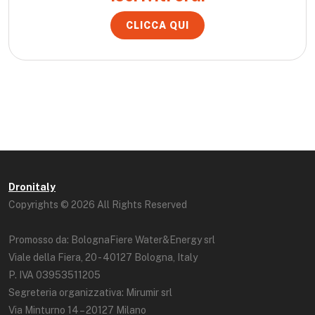
CLICCA QUI
Dronitaly
Copyrights © 2026 All Rights Reserved
Promosso da: BolognaFiere Water&Energy srl
Viale della Fiera, 20 - 40127 Bologna, Italy
P. IVA 03953511205
Segreteria organizzativa: Mirumir srl
Via Minturno 14 – 20127 Milano