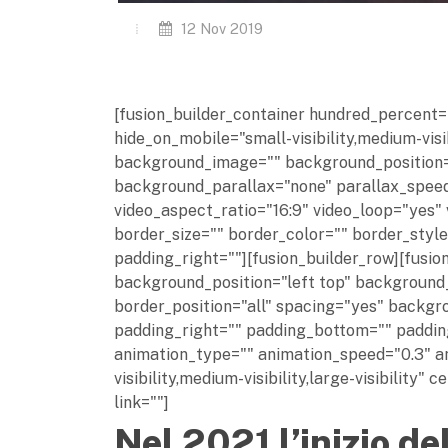
12 Nov 2019
[fusion_builder_container hundred_percent
hide_on_mobile="small-visibility,medium-visib
background_image="" background_position=
background_parallax="none" parallax_speed
video_aspect_ratio="16:9" video_loop="yes"
border_size="" border_color="" border_styl
padding_right=""][fusion_builder_row][fusio
background_position="left top" background_
border_position="all" spacing="yes" backg
padding_right="" padding_bottom="" paddin
animation_type="" animation_speed="0.3" an
visibility,medium-visibility,large-visibility
link=""]
Nel 2021 l’inizio del