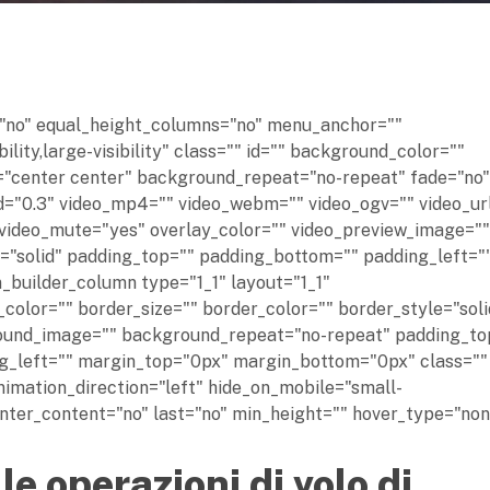
="no" equal_height_columns="no" menu_anchor=""
ility,large-visibility" class="" id="" background_color=""
"center center" background_repeat="no-repeat" fade="no"
="0.3" video_mp4="" video_webm="" video_ogv="" video_ur
 video_mute="yes" overlay_color="" video_preview_image=""
e="solid" padding_top="" padding_bottom="" padding_left="
n_builder_column type="1_1" layout="1_1"
color="" border_size="" border_color="" border_style="soli
round_image="" background_repeat="no-repeat" padding_to
g_left="" margin_top="0px" margin_bottom="0px" class="" 
imation_direction="left" hide_on_mobile="small-
" center_content="no" last="no" min_height="" hover_type="no
le operazioni di volo di