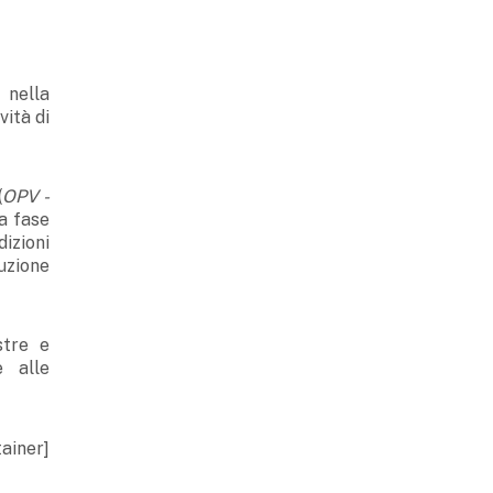
r
nella
vità di
(
OPV -
a fase
izioni
uzione
stre e
e alle
ainer]