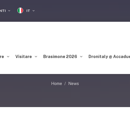
IT
ENTI
re
Visitare
Brasimone 2026
Dronitaly @ Accadu
ESTE IN DRONI A E
Home
News