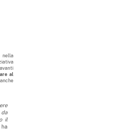
 nella
ziativa
avanti
are al
i anche
ere
 da
o il
 ha