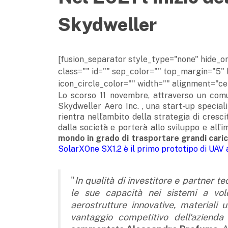
Skydweller
[fusion_separator style_type="none" hide_on_m
class="" id="" sep_color="" top_margin="5" 
icon_circle_color="" width="" alignment="cen
Lo scorso 11 novembre, attraverso un co
Skydweller Aero Inc. , una start-up specializ
rientra nell’ambito della strategia di cresc
dalla società e porterà allo sviluppo e all’
mondo in grado di trasportare grandi carichi
SolarXOne SX1.2 è il primo prototipo di UAV 
"
In qualità di investitore e partner t
le sue capacità nei sistemi a vol
aerostrutture innovative, materiali u
vantaggio competitivo dell'azienda