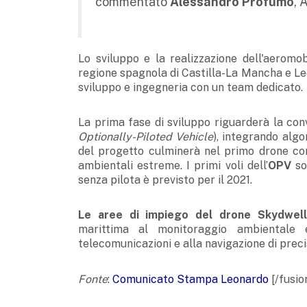
commentato
Alessandro Profumo
, 
Lo sviluppo e la realizzazione dell'aeromo
regione spagnola di Castilla-La Mancha e Le
sviluppo e ingegneria con un team dedicato.
La prima fase di sviluppo riguarderà la con
Optionally-Piloted Vehicle
), integrando algo
del progetto culminerà nel primo drone con
ambientali estreme. I primi voli dell’
OPV
so
senza pilota è previsto per il 2021.
Le aree di impiego del drone Skydwell
marittima al monitoraggio ambientale e 
telecomunicazioni e alla navigazione di preci
Fonte
:
Comunicato Stampa Leonardo
[/fusio