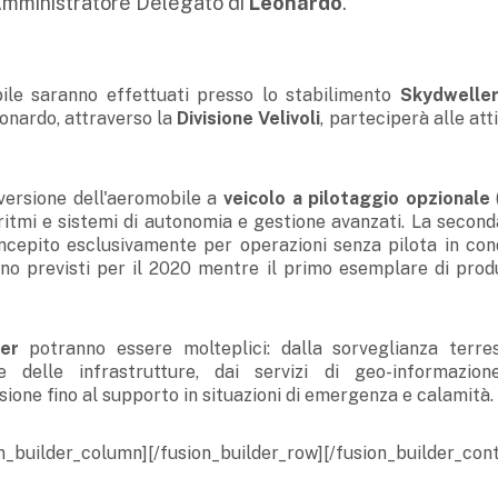
Amministratore Delegato di
Leonardo
.
bile saranno effettuati presso lo stabilimento
Skydwelle
onardo, attraverso la
Divisione Velivoli
, parteciperà alle atti
versione dell'aeromobile a
veicolo a pilotaggio opzionale
ritmi e sistemi di autonomia e gestione avanzati. La second
cepito esclusivamente per operazioni senza pilota in cond
no previsti per il 2020 mentre il primo esemplare di prod
er
potranno essere molteplici: dalla sorveglianza terre
delle infrastrutture, dai servizi di geo-informazion
sione fino al supporto in situazioni di emergenza e calamità.
n_builder_column][/fusion_builder_row][/fusion_builder_cont