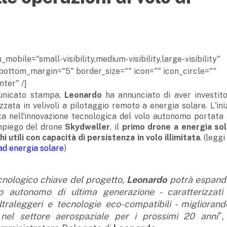
obile="small-visibility,medium-visibility,large-visibility"
bottom_margin="5" border_size="" icon="" icon_circle=""
ter" /]
municato stampa,
Leonardo
ha annunciato di aver investito
zata in velivoli a pilotaggio remoto a energia solare. L'ini
ita nell'innovazione tecnologica del volo autonomo portata 
impiego del drone
Skydweller
, il
primo drone a energia sol
 utili con capacità di persistenza in volo illimitata
. (legg
ad energia solare
)
ecnologico chiave del progetto,
Leonardo
potrà espand
o autonomo di ultima generazione - caratterizzati
ltraleggeri e tecnologie eco-compatibili - migliorand
 nel settore aerospaziale per i prossimi 20 anni
",