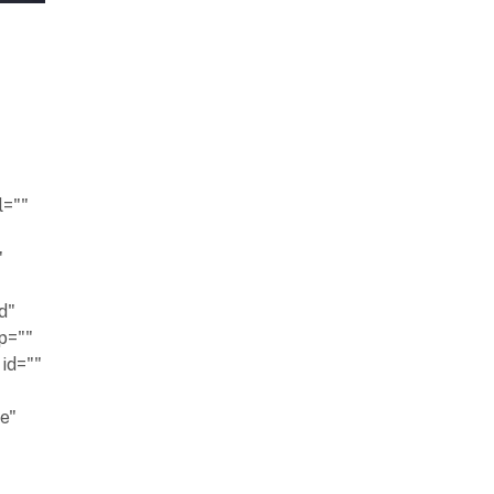
l=""
"
d"
p=""
id=""
ne"