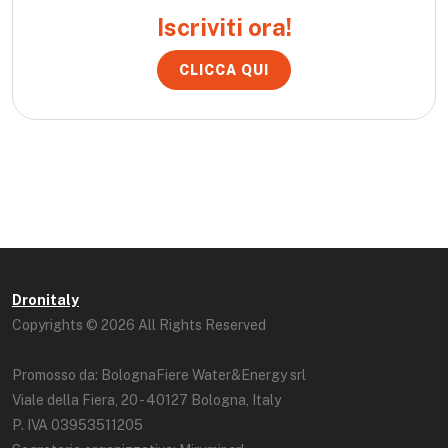
Iscriviti ora!
CLICCA QUI
Dronitaly
Copyrights © 2026 All Rights Reserved
Promosso da: BolognaFiere Water&Energy srl
Viale della Fiera, 20 - 40127 Bologna, Italy
P. IVA 03953511205