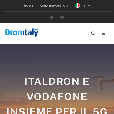
IT
HOME
AREA ESPOSITORI
Linkedin
Youtube
ITALDRON E
VODAFONE
INSIEME PER IL 5G