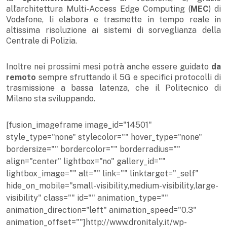
all’architettura Multi-Access Edge Computing (
MEC
) di
Vodafone, li elabora e trasmette in tempo reale in
altissima risoluzione ai sistemi di sorveglianza della
Centrale di Polizia.
Inoltre nei prossimi mesi potrà anche essere guidato
da
remoto
sempre sfruttando il 5G e specifici protocolli di
trasmissione a bassa latenza, che il Politecnico di
Milano sta sviluppando.
[fusion_imageframe image_id="14501"
style_type="none" stylecolor="" hover_type="none"
bordersize="" bordercolor="" borderradius=""
align="center" lightbox="no" gallery_id=""
lightbox_image="" alt="" link="" linktarget="_self"
hide_on_mobile="small-visibility,medium-visibility,large-
visibility" class="" id="" animation_type=""
animation_direction="left" animation_speed="0.3"
animation_offset=""]http://www.dronitaly.it/wp-