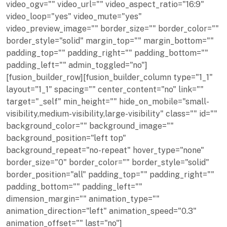
video_ogv="" video_url="" video_aspect_ratio="16:9"
video_loop="yes" video_mute="yes"
video_preview_image="" border_size="" border_color=""
border_style="solid" margin_top="" margin_bottom=""
padding_top="" padding_right="" padding_bottom=""
padding_left="" admin_toggled="no"]
[fusion_builder_row][fusion_builder_column type="1_1"
layout="1_1" spacing="" center_content="no" link=""
target="_self" min_height="" hide_on_mobile="small-
visibility,medium-visibility,large-visibility" class="" id=""
background_color="" background_image=""
background_position="left top"
background_repeat="no-repeat" hover_type="none"
border_size="0" border_color="" border_style="solid"
border_position="all" padding_top="" padding_right=""
padding_bottom="" padding_left=""
dimension_margin="" animation_type=""
animation_direction="left" animation_speed="0.3"
animation_offset="" last="no"]