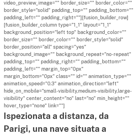
video_preview_image="" border_size="" border_color=""
border_style="solid" padding_top="" padding_bottom=""
padding_left="" padding_right=""][fusion_builder_row]
[fusion_builder_column type="1_1" layout="1_1"
background_position="left top" background_color=""
border_size="" border_color="" border_style="solid"
border_position="all" spacing="yes"
background_image="" background_repeat="no-repeat"
padding_top="" padding_right="" padding_bottom=""
padding_left="" margin_top="0px"
margin_bottom="0px" class="" id="" animation_type=""
animation_speed="0.3" animation_direction="left"
hide_on_mobile="small-visibility,medium-visibility,large-
visibility" center_content="no" last="no" min_height=""
hover_type="none" link=""]
Ispezionata a distanza, da
Parigi, una nave situata a