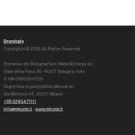
Dronitaly
Copyrights © 2026 All Rights Reserved
Promosso da: BolognaFiere Water&Energy srl
Viale della Fiera, 20 - 40127 Bologna, Italy
P. IVA 03953511205
Segreteria organizzativa: Mirumir srl
Via Minturno 14 – 20127 Milano
+39 0245471111
info@mirumir.it
–
www.mirumir.it