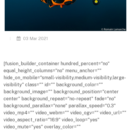
03 Mar 2021
[fusion_builder_container hundred_percent="no"
equal_height_columns="no" menu_anchor=""
hide_on_mobile="small-visibility,medium-visibility,large-
visibility" class="" id="" background_color=""
background_image="" background_position="center
center" background_repeat="no-repeat" fade="no"
background_parallax="none" parallax_speed="0.3"
video_mp4="" video_webm="" video_ogv="" video_url=""
video_aspect_ratio="16:9" video_loop="yes"
video_mute="yes" overlay_color=""