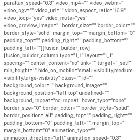
parallax_speed="0.3" video_mp4="" video_webm=""
video_ogv="" video_url="" video_aspect_ratio="16:9"
video_loop="yes" video_mute="yes"
video_preview_image="" border_size="" border_color=""
border_style="solid" margin_top="" margin_bottom="0"
padding_top="" padding_right="" padding_bottom=""
padding_left=""][fusion_builder_row]
[fusion_builder_column type="1_1" layout="1_1"
spacing="" center_content="no" link="" target="_self"
min_height="" hide_on_mobile="small-visibility,medium-
visibility,large-visibility" class="" id=""
background_color="" background_image=""
background_position="left top" undefined=""
background_repeat="no-repeat" hover_type="none"
border_size="0" border_color="" border_style="solid"
border_position="all" padding_top="" padding_right=""
padding_bottom="0" padding_left="" margin_top=""
margin_bottom="0" animation_type=""
animation_direction="left" animation_speed="0.3"