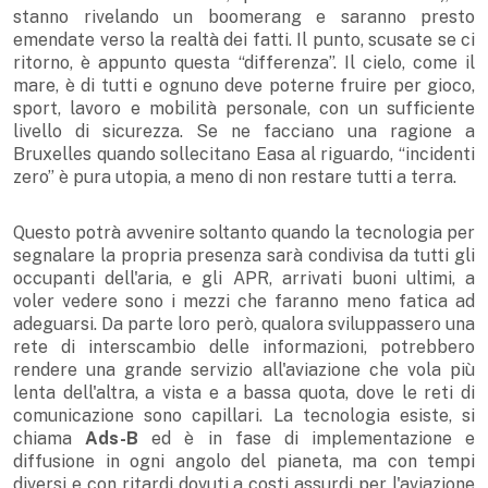
stanno rivelando un boomerang e saranno presto
emendate verso la realtà dei fatti. Il punto, scusate se ci
ritorno, è appunto questa “differenza”. Il cielo, come il
mare, è di tutti e ognuno deve poterne fruire per gioco,
sport, lavoro e mobilità personale, con un sufficiente
livello di sicurezza. Se ne facciano una ragione a
Bruxelles quando sollecitano Easa al riguardo, “incidenti
zero” è pura utopia, a meno di non restare tutti a terra.
Questo potrà avvenire soltanto quando la tecnologia per
segnalare la propria presenza sarà condivisa da tutti gli
occupanti dell'aria, e gli APR, arrivati buoni ultimi, a
voler vedere sono i mezzi che faranno meno fatica ad
adeguarsi. Da parte loro però, qualora sviluppassero una
rete di interscambio delle informazioni, potrebbero
rendere una grande servizio all'aviazione che vola più
lenta dell'altra, a vista e a bassa quota, dove le reti di
comunicazione sono capillari. La tecnologia esiste, si
chiama
Ads-B
ed è in fase di implementazione e
diffusione in ogni angolo del pianeta, ma con tempi
diversi e con ritardi dovuti a costi assurdi per l'aviazione