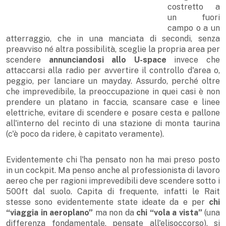
costretto a
un fuori
campo o a un
atterraggio, che in una manciata di secondi, senza
preavviso né altra possibilità, sceglie la propria area per
scendere
annunciandosi allo U-space
invece che
attaccarsi alla radio per avvertire il controllo d'area o,
peggio, per lanciare un mayday. Assurdo, perché oltre
che imprevedibile, la preoccupazione in quei casi è non
prendere un platano in faccia, scansare case e linee
elettriche, evitare di scendere e posare cesta e pallone
all'interno del recinto di una stazione di monta taurina
(c'è poco da ridere, è capitato veramente).
Evidentemente chi l'ha pensato non ha mai preso posto
in un cockpit. Ma penso anche al professionista di lavoro
aereo che per ragioni imprevedibili deve scendere sotto i
500ft dal suolo. Capita di frequente, infatti le Rait
stesse sono evidentemente state ideate da e per
chi
“viaggia in aeroplano”
ma non da
chi “vola a vista”
(una
differenza fondamentale, pensate all'elisoccorso), si