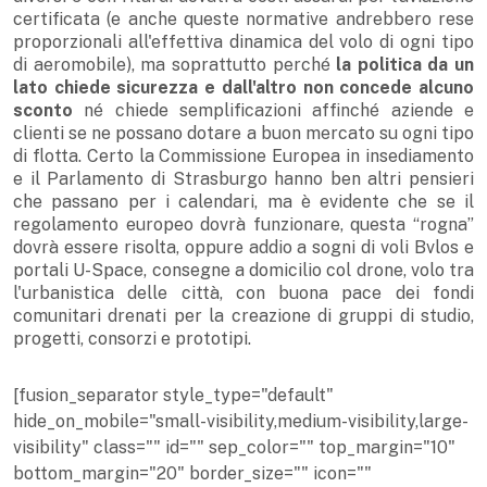
certificata (e anche queste normative andrebbero rese
proporzionali all'effettiva dinamica del volo di ogni tipo
di aeromobile), ma soprattutto perché
la politica da un
lato chiede sicurezza e dall'altro non concede alcuno
sconto
né chiede semplificazioni affinché aziende e
clienti se ne possano dotare a buon mercato su ogni tipo
di flotta. Certo la Commissione Europea in insediamento
e il Parlamento di Strasburgo hanno ben altri pensieri
che passano per i calendari, ma è evidente che se il
regolamento europeo dovrà funzionare, questa “rogna”
dovrà essere risolta, oppure addio a sogni di voli Bvlos e
portali U-Space, consegne a domicilio col drone, volo tra
l'urbanistica delle città, con buona pace dei fondi
comunitari drenati per la creazione di gruppi di studio,
progetti, consorzi e prototipi.
[fusion_separator style_type="default"
hide_on_mobile="small-visibility,medium-visibility,large-
visibility" class="" id="" sep_color="" top_margin="10"
bottom_margin="20" border_size="" icon=""