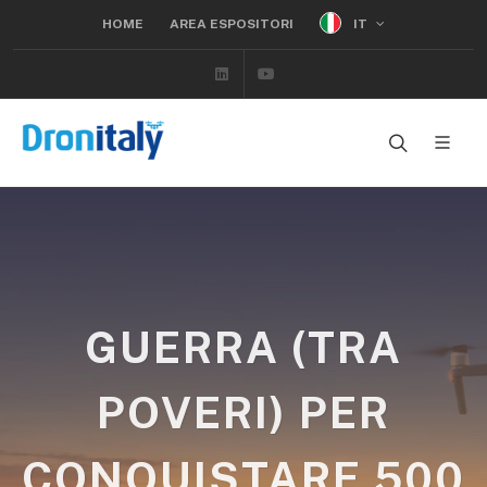
IT
HOME
AREA ESPOSITORI
Linkedin
Youtube
GUERRA (TRA
POVERI) PER
CONQUISTARE 500