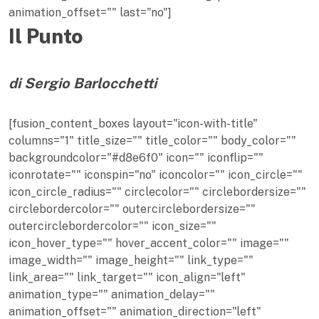
animation_offset="" last="no"]
Il Punto
di Sergio Barlocchetti
[fusion_content_boxes layout="icon-with-title"
columns="1" title_size="" title_color="" body_color=""
backgroundcolor="#d8e6f0" icon="" iconflip=""
iconrotate="" iconspin="no" iconcolor="" icon_circle=""
icon_circle_radius="" circlecolor="" circlebordersize=""
circlebordercolor="" outercirclebordersize=""
outercirclebordercolor="" icon_size=""
icon_hover_type="" hover_accent_color="" image=""
image_width="" image_height="" link_type=""
link_area="" link_target="" icon_align="left"
animation_type="" animation_delay=""
animation_offset="" animation_direction="left"