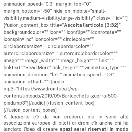
animation_speed="0.3" margin_top="0"
margin_bottom="-50" hide_on_mobile="small-
visibility,medium-visibility,large-visibility" class="" id=""]
[fusion_content_box title="
Ascolta l'articolo (3:32)
"
backgroundcolor="" icon="" iconflip="" iconrotate=""
iconspin="no" iconcolor="" circlecolor=""
circlebordersize="" circlebordercolor=""
outercirclebordersize="" outercirclebordercolor=""
image="" image_width="" image_height="" link=""
linktext="Read More" link_target="" animation_type=""
animation_direction="left" animation_speed="0.3"
animation_offset=""] [audio
mp3="https://www.dronitaly.it/wp-
content/uploads/2019/09/Barlocchetti-guerra-500-
piedi.mp3"][/audio] [/fusion_content_box]
[/fusion_content_boxes]
A leggerlo c'è da non crederci, ma in seno alle
associazioni europee di piloti di droni c'è anche chi ha
lanciato l'idea di creare
spazi aerei riservati in modo