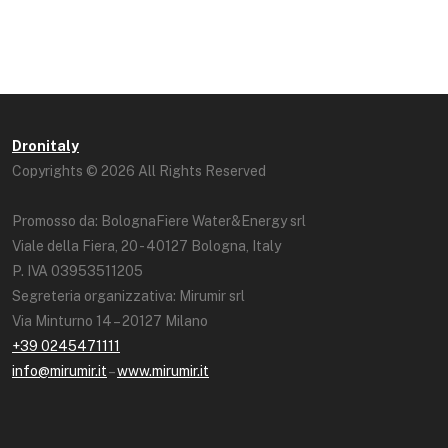
Dronitaly
Copyrights © 2026 All Rights Reserved
Promosso da: BolognaFiere Water&Energy srl
Viale della Fiera, 20 - 40127 Bologna, Italy
P. IVA 03953511205
Segreteria organizzativa: Mirumir srl
Via Minturno 14 – 20127 Milano
+39 0245471111
info@mirumir.it
–
www.mirumir.it