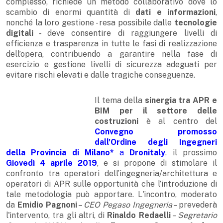
complesso, richiede un metodo collaborativo dove lo
scambio di enormi quantità di
dati e informazioni
,
nonché la loro gestione - resa possibile dalle
tecnologie
digitali
- deve consentire di raggiungere livelli di
efficienza e trasparenza in tutte le fasi di realizzazione
dell’opera, contribuendo a garantire nella fase di
esercizio e gestione livelli di sicurezza adeguati per
evitare rischi elevati e dalle tragiche conseguenze.
Il tema della
sinergia tra APR e
BIM per il settore delle
costruzioni
è al centro del
Convegno promosso
dall'Ordine degli Ingegneri
della Provincia di Milano*
a
Dronitaly
, il prossimo
Giovedì 4 aprile 2019
, e si propone di stimolare il
confronto tra operatori dell’ingegneria/architettura e
operatori di APR sulle opportunità che l’introduzione di
tale metodologia può apportare. L'incontro, moderato
da
Emidio Pagnoni
–
CEO Pegaso Ingegneria
– prevederà
l'intervento, tra gli altri, di
Rinaldo Redaelli
–
Segretario