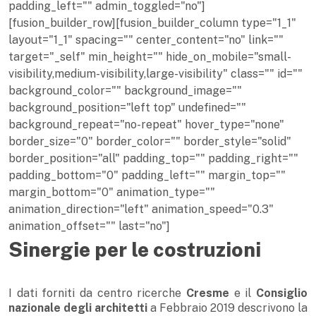
padding_left="" admin_toggled="no"]
[fusion_builder_row][fusion_builder_column type="1_1"
layout="1_1" spacing="" center_content="no" link=""
target="_self" min_height="" hide_on_mobile="small-
visibility,medium-visibility,large-visibility" class="" id=""
background_color="" background_image=""
background_position="left top" undefined=""
background_repeat="no-repeat" hover_type="none"
border_size="0" border_color="" border_style="solid"
border_position="all" padding_top="" padding_right=""
padding_bottom="0" padding_left="" margin_top=""
margin_bottom="0" animation_type=""
animation_direction="left" animation_speed="0.3"
animation_offset="" last="no"]
Sinergie per le costruzioni
I dati forniti da centro ricerche
Cresme
e il
Consiglio
nazionale degli architetti
a Febbraio 2019 descrivono la