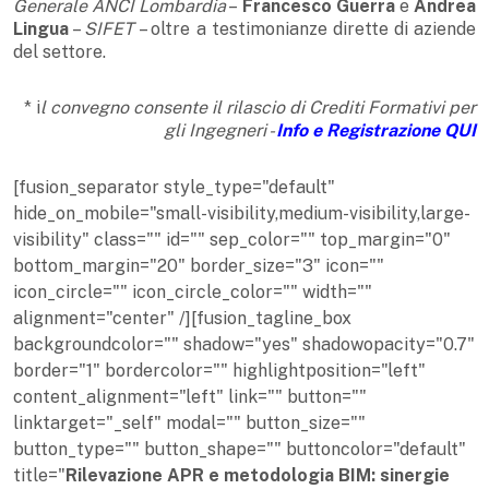
Generale ANCI Lombardia
–
Francesco Guerra
e
Andrea
Lingua
–
SIFET
– oltre a testimonianze dirette di aziende
del settore.
* i
l convegno consente il rilascio di Crediti Formativi per
gli Ingegneri -
Info e Registrazione QUI
[fusion_separator style_type="default"
hide_on_mobile="small-visibility,medium-visibility,large-
visibility" class="" id="" sep_color="" top_margin="0"
bottom_margin="20" border_size="3" icon=""
icon_circle="" icon_circle_color="" width=""
alignment="center" /][fusion_tagline_box
backgroundcolor="" shadow="yes" shadowopacity="0.7"
border="1" bordercolor="" highlightposition="left"
content_alignment="left" link="" button=""
linktarget="_self" modal="" button_size=""
button_type="" button_shape="" buttoncolor="default"
title="
Rilevazione APR e metodologia BIM: sinergie