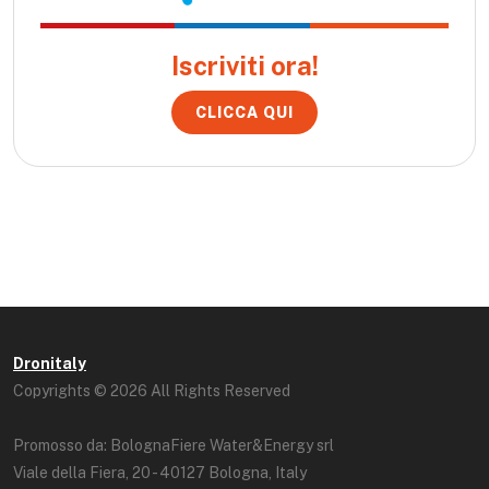
Iscriviti ora!
CLICCA QUI
Dronitaly
Copyrights © 2026 All Rights Reserved
Promosso da: BolognaFiere Water&Energy srl
Viale della Fiera, 20 - 40127 Bologna, Italy