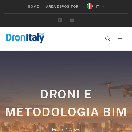
IT
HOME
AREA ESPOSITORI
Linkedin
Youtube
DRONI E
METODOLOGIA BIM
Home
News