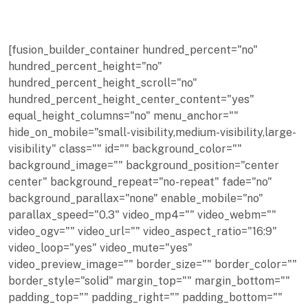
[fusion_builder_container hundred_percent="no"
hundred_percent_height="no"
hundred_percent_height_scroll="no"
hundred_percent_height_center_content="yes"
equal_height_columns="no" menu_anchor=""
hide_on_mobile="small-visibility,medium-visibility,large-
visibility" class="" id="" background_color=""
background_image="" background_position="center
center" background_repeat="no-repeat" fade="no"
background_parallax="none" enable_mobile="no"
parallax_speed="0.3" video_mp4="" video_webm=""
video_ogv="" video_url="" video_aspect_ratio="16:9"
video_loop="yes" video_mute="yes"
video_preview_image="" border_size="" border_color=""
border_style="solid" margin_top="" margin_bottom=""
padding_top="" padding_right="" padding_bottom=""