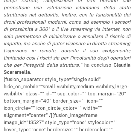
tempi ristretti, l’acquisizione di dati rilevanti che
permettono una valutazione istantanea dello stato
strutturale nel dettaglio. Inoltre, con le funzionalità dei
droni professionali moderni, come ad esempio i sensori
di prossimità a 360º o il live streaming via internet, non
solo permettono di minimizzare o annullare il rischio di
impatto, ma anche di poter visionare in diretta streaming
l’ispezione in remoto, durante il suo svolgimento;
limitando così i rischi sia per l’incolumità degli operatori
che per l’integrità della struttura."
ha concluso
Claudia
Scaramella
.
[fusion_separator style_type="single solid"
hide_on_mobile="small-visibility,medium-visibility,large-
visibility" class="" id="" sep_color="" top_margin="20"
bottom_margin="40" border_size="" icon=""
icon_circle="" icon_circle_color="" width=""
alignment="center" /][fusion_imageframe
image_id="13527" style_type="none" stylecolor=""
hover_type="none" bordersize="" bordercolor=""