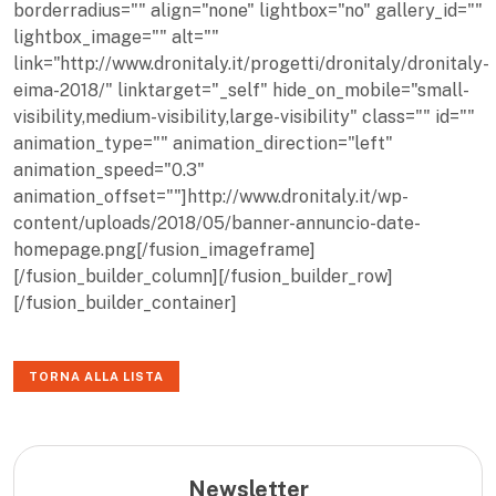
borderradius="" align="none" lightbox="no" gallery_id=""
lightbox_image="" alt=""
link="http://www.dronitaly.it/progetti/dronitaly/dronitaly-
eima-2018/" linktarget="_self" hide_on_mobile="small-
visibility,medium-visibility,large-visibility" class="" id=""
animation_type="" animation_direction="left"
animation_speed="0.3"
animation_offset=""]http://www.dronitaly.it/wp-
content/uploads/2018/05/banner-annuncio-date-
homepage.png[/fusion_imageframe]
[/fusion_builder_column][/fusion_builder_row]
[/fusion_builder_container]
TORNA ALLA LISTA
Newsletter