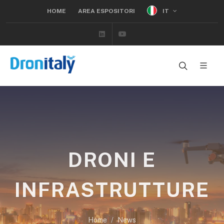
IT
HOME
AREA ESPOSITORI
Linkedin
Youtube
DRONI E
INFRASTRUTTURE
Home
News