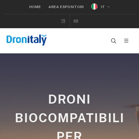
IT
HOME
AREA ESPOSITORI
Linkedin
Youtube
DRONI
BIOCOMPATIBILI
PER