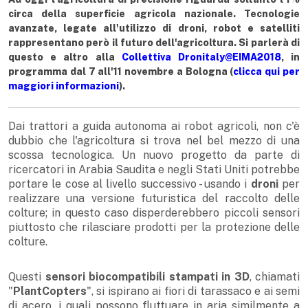
circa della superficie agricola nazionale. Tecnologie
avanzate, legate all'utilizzo di droni, robot e satelliti
rappresentano però il futuro dell'agricoltura. Si parlerà di
questo e altro alla
Collettiva Dronitaly@EIMA2018
, in
programma dal 7 all'11 novembre a Bologna (
clicca qui per
maggiori informazioni
).
Dai trattori a guida autonoma ai robot agricoli, non c'è
dubbio che l'agricoltura si trova nel bel mezzo di una
scossa tecnologica. Un nuovo progetto da parte di
ricercatori in Arabia Saudita e negli Stati Uniti potrebbe
portare le cose al livello successivo - usando i
droni
per
realizzare una versione futuristica del raccolto delle
colture; in questo caso disperderebbero piccoli sensori
piuttosto che rilasciare prodotti per la protezione delle
colture.
Questi
sensori biocompatibili stampati in 3D
, chiamati
"
PlantCopters
", si ispirano ai fiori di tarassaco e ai semi
di acero, i quali possono fluttuare in aria similmente a