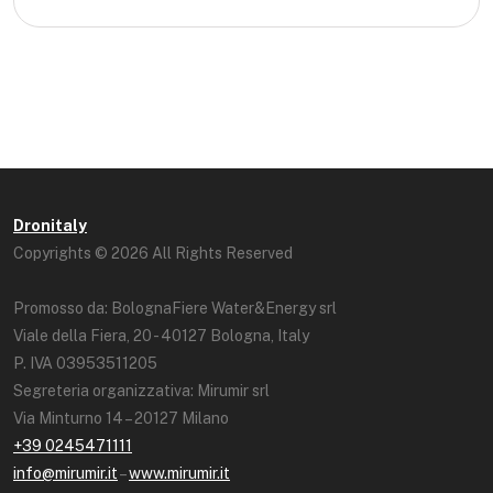
Dronitaly
Copyrights © 2026 All Rights Reserved
Promosso da: BolognaFiere Water&Energy srl
Viale della Fiera, 20 - 40127 Bologna, Italy
P. IVA 03953511205
Segreteria organizzativa: Mirumir srl
Via Minturno 14 – 20127 Milano
+39 0245471111
info@mirumir.it
–
www.mirumir.it