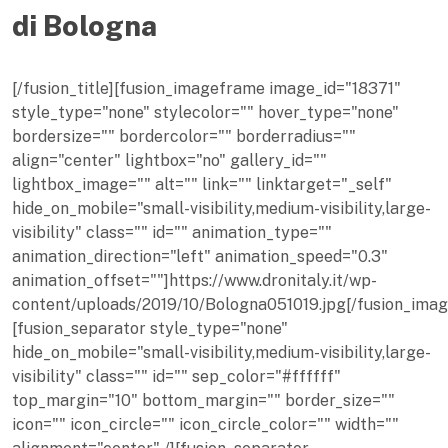
di Bologna
[/fusion_title][fusion_imageframe image_id="18371"
style_type="none" stylecolor="" hover_type="none"
bordersize="" bordercolor="" borderradius=""
align="center" lightbox="no" gallery_id=""
lightbox_image="" alt="" link="" linktarget="_self"
hide_on_mobile="small-visibility,medium-visibility,large-
visibility" class="" id="" animation_type=""
animation_direction="left" animation_speed="0.3"
animation_offset=""]https://www.dronitaly.it/wp-
content/uploads/2019/10/Bologna051019.jpg[/fusion_ima
[fusion_separator style_type="none"
hide_on_mobile="small-visibility,medium-visibility,large-
visibility" class="" id="" sep_color="#ffffff"
top_margin="10" bottom_margin="" border_size=""
icon="" icon_circle="" icon_circle_color="" width=""