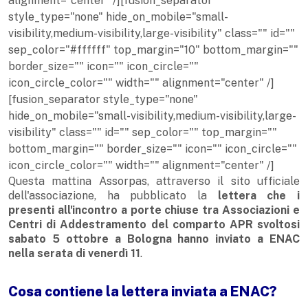
alignment="center" /][fusion_separator
style_type="none" hide_on_mobile="small-
visibility,medium-visibility,large-visibility" class="" id=""
sep_color="#ffffff" top_margin="10" bottom_margin=""
border_size="" icon="" icon_circle=""
icon_circle_color="" width="" alignment="center" /]
[fusion_separator style_type="none"
hide_on_mobile="small-visibility,medium-visibility,large-
visibility" class="" id="" sep_color="" top_margin=""
bottom_margin="" border_size="" icon="" icon_circle=""
icon_circle_color="" width="" alignment="center" /]
Questa mattina Assorpas, attraverso il sito ufficiale
dell'associazione, ha pubblicato la
lettera che i
presenti all'incontro a porte chiuse tra Associazioni e
Centri di Addestramento del comparto APR svoltosi
sabato 5 ottobre a Bologna hanno inviato a ENAC
nella serata di venerdì 11
.
Cosa contiene la lettera inviata a ENAC?