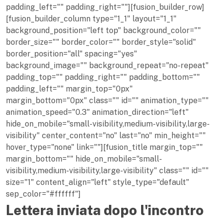
padding_left="" padding_right=""][fusion_builder_row]
[fusion_builder_column type="1_1" layout="1_1"
background_position="left top" background_color=""
border_size="" border_color="" border_style="solid"
border_position="all" spacing="yes"
background_image="" background_repeat="no-repeat"
padding_top="" padding_right="" padding_bottom=""
padding_left="" margin_top="0px"
margin_bottom="0px" class="" id="" animation_type=""
animation_speed="0.3" animation_direction="left"
hide_on_mobile="small-visibility,medium-visibility,large-
visibility" center_content="no" last="no" min_height=""
hover_type="none" link=""][fusion_title margin_top=""
margin_bottom="" hide_on_mobile="small-
visibility,medium-visibility,large-visibility" class="" id=""
size="1" content_align="left" style_type="default"
sep_color="#ffffff"]
Lettera inviata dopo l'incontro