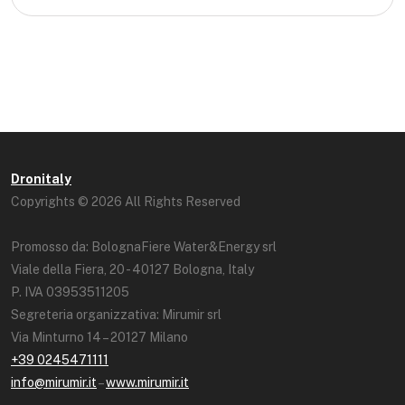
Dronitaly
Copyrights © 2026 All Rights Reserved
Promosso da: BolognaFiere Water&Energy srl
Viale della Fiera, 20 - 40127 Bologna, Italy
P. IVA 03953511205
Segreteria organizzativa: Mirumir srl
Via Minturno 14 – 20127 Milano
+39 0245471111
info@mirumir.it
–
www.mirumir.it