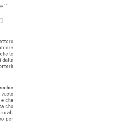
e=""
"]
settore
atenza
nche le
 dalla
orterà
ecchie
o vuole
o e che
ota che
urali,
no per