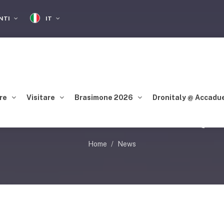
IT
ENTI
re
Visitare
Brasimone 2026
Dronitaly @ Accadu
CCIA DI RADIOFREQ
Home
News