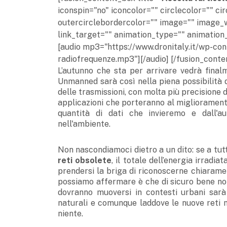
iconspin="no" iconcolor="" circlecolor="" ci
outercirclebordercolor="" image="" image_w
link_target="" animation_type="" animation_
[audio mp3="https://www.dronitaly.it/wp-co
radiofrequenze.mp3"][/audio] [/fusion_cont
L’autunno che sta per arrivare vedrà final
Unmanned sarà così nella piena possibilità 
delle trasmissioni, con molta più precisione 
applicazioni che porteranno al miglioramento
quantità di dati che invieremo e dall'
nell'ambiente.
Non nascondiamoci dietro a un dito: se a tu
reti obsolete
, il totale dell’energia irradi
prendersi la briga di riconoscerne chiaramen
possiamo affermare è che di sicuro bene non 
dovranno muoversi in contesti urbani sarà 
naturali e comunque laddove le nuove reti
niente.