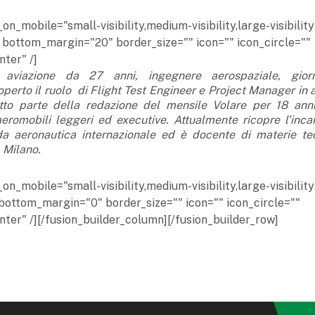
n_mobile="small-visibility,medium-visibility,large-visibility
 bottom_margin="20" border_size="" icon="" icon_circle=""
ter" /]
e aviazione da 27 anni, ingegnere aerospaziale, giorn
coperto il ruolo
di Flight Test Engineer e Project Manager in 
o parte della redazione del mensile Volare
per 18 ann
eromobili leggeri ed executive. Attualmente ricopre l’incar
da aeronautica internazionale ed è docente di materie te
 Milano.
n_mobile="small-visibility,medium-visibility,large-visibility
bottom_margin="0" border_size="" icon="" icon_circle=""
nter" /][/fusion_builder_column][/fusion_builder_row]