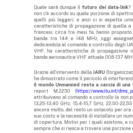
Quale sarà dunque il
futuro dei data-link
? 
non c’è accordo su quale porzione di spettr
quelli più leggeri, e anzi ci si aspetta u
caratteristiche di propagazione di quella a
francesi, circa tre mesi fa, hanno proposto 
banda tra 144 e 148 MHz, oggi assegnat
dedicandola al comando e controllo degli UAV
VHF, ha caratteristiche di propagazione i
banda aeronautica VHF attuale (108-137 MHz
Grazie all’intervento della
IARU
(l’organizza
ha dimostrato come il pericolo di interferenze
il mondo Unmanned resta a caccia di una
report M.2230 (
https://www.itu.int/dms
attribuivano al comando e controllo (e non pe
13,25-13,40 GHz, 15,4-15,7 GHz, 22.50-22,5
ancora molto, del resto un ostacolo per ora 
suo costo e la necessità di installare un nume
di copertura. Motivi per i quali esistono, e c
sempre che si riesca a trovare una porzione d