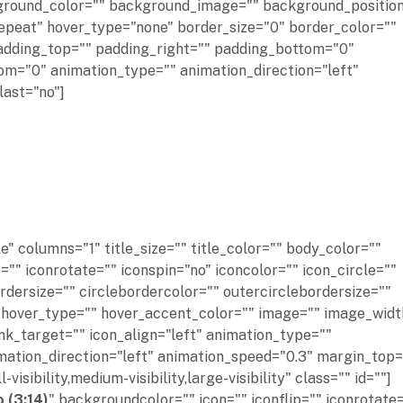
background_color="" background_image="" background_position
epeat" hover_type="none" border_size="0" border_color=""
 padding_top="" padding_right="" padding_bottom="0"
om="0" animation_type="" animation_direction="left"
last="no"]
e" columns="1" title_size="" title_color="" body_color=""
"" iconrotate="" iconspin="no" iconcolor="" icon_circle=""
ordersize="" circlebordercolor="" outercirclebordersize=""
n_hover_type="" hover_accent_color="" image="" image_widt
ink_target="" icon_align="left" animation_type=""
mation_direction="left" animation_speed="0.3" margin_top
ibility,medium-visibility,large-visibility" class="" id=""]
o (3:14)
" backgroundcolor="" icon="" iconflip="" iconrotate