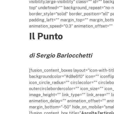
visibility,large-visibility" class="" id="" 
top" undefined="" background_repeat="no-r
border_style="solid" border_position="all"
padding_left="" margin_top="" margin_bott
animation_speed="0.3" animation_offset="" 
Il Punto
di Sergio Barlocchetti
[fusion_content_boxes layout="icon-with-titl
backgroundcolor="#d8e6f0" icon="" iconflip=
icon_circle_radius="" circlecolor="" circleb
outercirclebordercolor="" icon_size="" ico
image_height="" link_type="" link_area="" l
animation_delay="" animation_offset="" ani
margin_bottom="-50" hide_on_mobile="small-vis
[fusion_content_box title="
Ascolta l'articol