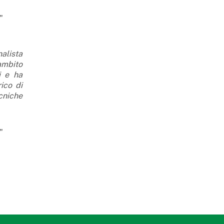
"
alista
ambito
i e ha
ico di
cniche
"