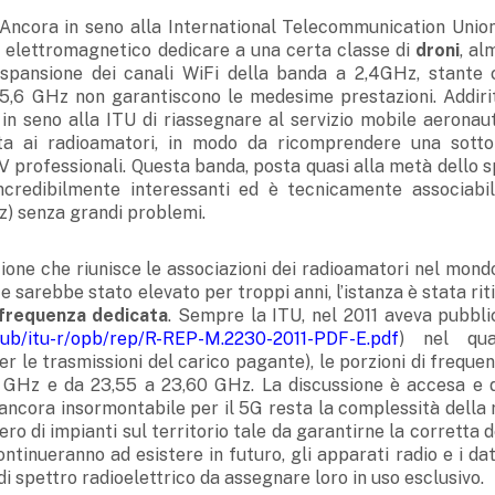
Ancora in seno alla International Telecommunication Union
o elettromagnetico dedicare a una certa classe di
droni
, al
n’espansione dei canali WiFi della banda a 2,4GHz, stante 
 5,6 GHz non garantiscono le medesime prestazioni. Addirit
in seno alla ITU di riassegnare al servizio mobile aeronaut
a ai radioamatori, in modo da ricomprendere una sott
 professionali. Questa banda, posta quasi alla metà dello s
ncredibilmente interessanti ed è tecnicamente associabil
) senza grandi problemi.
zione che riunisce le associazioni dei radioamatori nel mond
 sarebbe stato elevato per troppi anni, l’istanza è stata rit
 frequenza dedicata
. Sempre la ITU, nel 2011 aveva pubblic
_pub/itu-r/opb/rep/R-REP-M.2230-2011-PDF-E.pdf
) nel qua
r le trasmissioni del carico pagante), le porzioni di freque
5 GHz e da 23,55 a 23,60 GHz. La discussione è accesa e 
ancora insormontabile per il 5G resta la complessità della r
ro di impianti sul territorio tale da garantirne la corretta 
ontinueranno ad esistere in futuro, gli apparati radio e i dat
i spettro radioelettrico da assegnare loro in uso esclusivo.