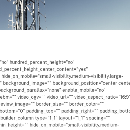
="no" hundred_percent_height="no"
ed_percent_height_center_content="yes"
de_on_mobile="small-visibility,medium-visibility,large-
r="" background_image="" background_position="center cent
background_parallax="none" enable_mobile="no"
bm="" video_ogv="" video_url="" video_aspect_ratio="16:9
review_image="" border_size="" border_color=""
_bottom="0" padding_top="" padding_right="" padding_bot
_builder_column type="1_1" layout="1_1" spacing=""
min_height="" hide_on_mobile="small-visibility,medium-