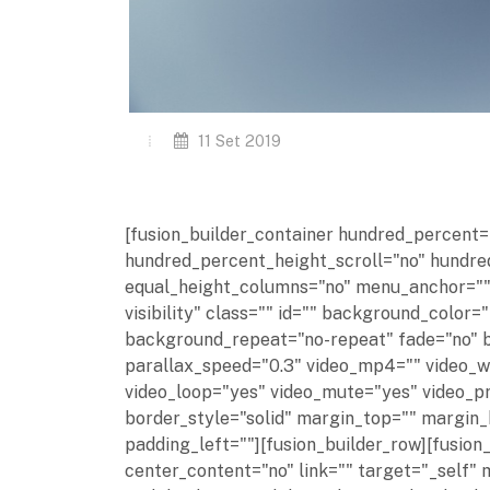
11 Set 2019
[fusion_builder_container hundred_percent
hundred_percent_height_scroll="no" hundr
equal_height_columns="no" menu_anchor="" hi
visibility" class="" id="" background_colo
background_repeat="no-repeat" fade="no" 
parallax_speed="0.3" video_mp4="" video_we
video_loop="yes" video_mute="yes" video_p
border_style="solid" margin_top="" margin
padding_left=""][fusion_builder_row][fusion
center_content="no" link="" target="_self" 