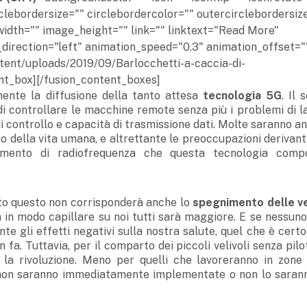
rclebordersize="" circlebordercolor="" outercirclebordersiz
idth="" image_height="" link="" linktext="Read More"
direction="left" animation_speed="0.3" animation_offset="
ntent/uploads/2019/09/Barlocchetti-a-caccia-di-
ent_box][/fusion_content_boxes]
mente la diffusione della tanto attesa
tecnologia 5G
. Il 
di controllare le macchine remote senza più i problemi di l
di controllo e capacità di trasmissione dati. Molte saranno a
 della vita umana, e altrettante le preoccupazioni derivanti
aumento di radiofrequenza che questa tecnologia comp
tto questo non corrisponderà anche lo
spegnimento delle v
ata in modo capillare su noi tutti sarà maggiore. E se nessun
te gli effetti negativi sulla nostra salute, quel che è cert
fa. Tuttavia, per il comparto dei piccoli velivoli senza pil
la rivoluzione. Meno per quelli che lavoreranno in zone r
 non saranno immediatamente implementate o non lo saran