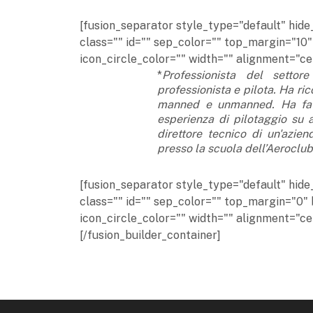
[fusion_separator style_type="default" hide_o
class="" id="" sep_color="" top_margin="10"
icon_circle_color="" width="" alignment="cen
*
Professionista del settor
professionista e pilota. Ha ri
manned e unmanned. Ha fatt
esperienza di pilotaggio su a
direttore tecnico
di un'azien
presso la scuola dell’Aeroclub
[fusion_separator style_type="default" hide_o
class="" id="" sep_color="" top_margin="0" 
icon_circle_color="" width="" alignment="ce
[/fusion_builder_container]