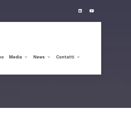
Linkedin
Youtube
eo
Media
News
Contatti
UENZE