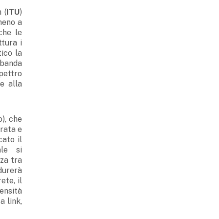
 (
ITU
)
meno a
che le
tura i
ico la
obanda
pettro
e alla
o), che
irata e
ato il
le si
nza tra
durerà
ete, il
densità
a link,