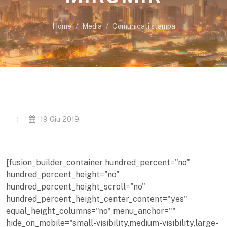
Home
Media
Comunicati stampa
19 Giu 2019
[fusion_builder_container hundred_percent="no"
hundred_percent_height="no"
hundred_percent_height_scroll="no"
hundred_percent_height_center_content="yes"
equal_height_columns="no" menu_anchor=""
hide_on_mobile="small-visibility,medium-visibility,large-