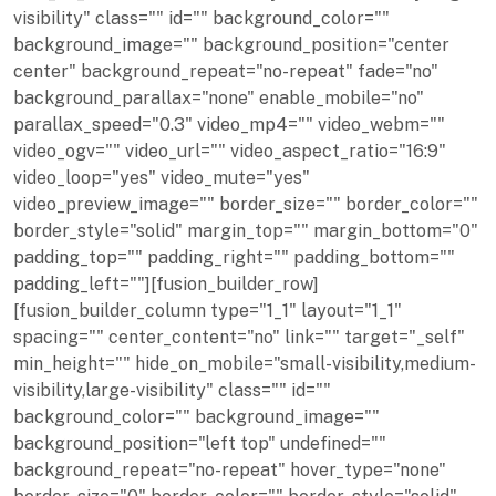
visibility" class="" id="" background_color=""
background_image="" background_position="center
center" background_repeat="no-repeat" fade="no"
background_parallax="none" enable_mobile="no"
parallax_speed="0.3" video_mp4="" video_webm=""
video_ogv="" video_url="" video_aspect_ratio="16:9"
video_loop="yes" video_mute="yes"
video_preview_image="" border_size="" border_color=""
border_style="solid" margin_top="" margin_bottom="0"
padding_top="" padding_right="" padding_bottom=""
padding_left=""][fusion_builder_row]
[fusion_builder_column type="1_1" layout="1_1"
spacing="" center_content="no" link="" target="_self"
min_height="" hide_on_mobile="small-visibility,medium-
visibility,large-visibility" class="" id=""
background_color="" background_image=""
background_position="left top" undefined=""
background_repeat="no-repeat" hover_type="none"