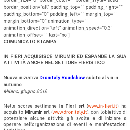
border_size="0" border_color="" border_style="solid"
border_position="all" padding_top="" padding_right=""
padding_bottom="0" padding_left="" margin_top=""
margin_bottom="0" animation_type=""
animation_direction="left" animation_speed="0.3"
animation_offset="" last="no"]
COMUNICATO STAMPA
IN FIERI ACQUISISCE MIRUMIR ED ESPANDE LA SUA
ATTIVITÀ ANCHE NEL SETTORE FIERISTICO
Nuova iniziativa
Dronitaly Roadshow
subito al via in
autunno
Milano, giugno 2019
Nelle scorse settimane
In Fieri srl
(
www.in-fieri.it
) ha
acquisito
Mirumir srl
(
www.dronitaly.it
), con l’obiettivo di
potenziare alcune attività già svolte e di iniziare a
operare nell’organizzazione di eventi e manifestazioni