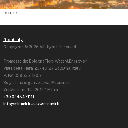
errore
Dronitaly
Copyrights © 2026 All Rights Reserved
Promosso da: BolognaFiere Water&Energy srl
Viale della Fiera, 20 - 40127 Bologna, Italy
P. IVA 03953511205
Segreteria organizzativa: Mirumir srl
Via Minturno 14 – 20127 Milano
+39 0245471111
info@mirumir.it
–
www.mirumir.it