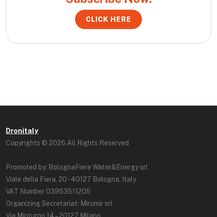
CLICK HERE
Dronitaly
Copyrights © 2026 All Rights Reserved
Promoted by: BolognaFiere Water&Energy srl
Viale della Fiera, 20 - 40127 Bologna, Italy
VAT Number 03953511205
Organizing Secretariat: Mirumir srl
Via Minturno 14 – 20127 Milano