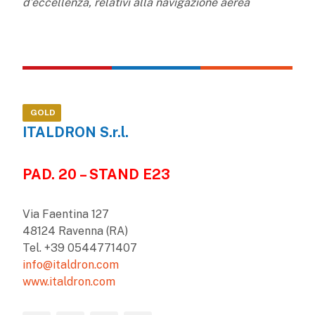
d’eccellenza, relativi alla navigazione aerea
GOLD
ITALDRON S.r.l.
PAD. 20 – STAND E23
Via Faentina 127
48124 Ravenna (RA)
Tel. +39 0544771407
info@italdron.com
www.italdron.com