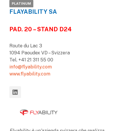
PLATINUM
FLAYABILITY SA
PAD. 20 – STAND D24
Route du Lac 3
1094 Paoudex VD – Svizzera
Tel. +41 21 311 55 00
info@flyability.com
www.flyability.com
Flyability è un’azienda svizzera che realizza