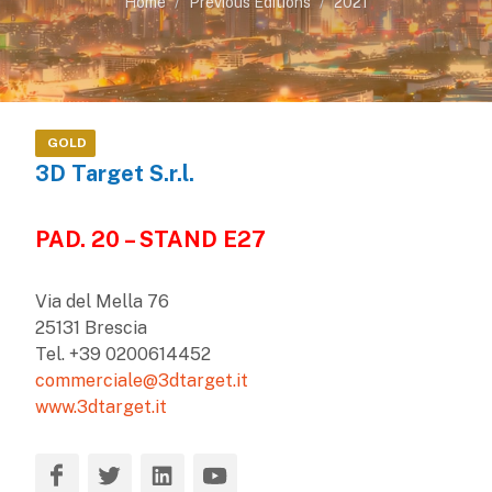
Home
Previous Editions
2021
GOLD
3D Target S.r.l.
PAD. 20 – STAND E27
Via del Mella 76
25131 Brescia
Tel. +39 0200614452
commerciale@3dtarget.it
www.3dtarget.it