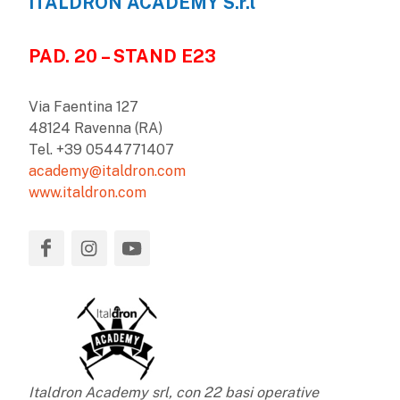
ITALDRON ACADEMY S.r.l
PAD. 20 – STAND E23
Via Faentina 127
48124 Ravenna (RA)
Tel. +39 0544771407
academy@italdron.com
www.italdron.com
Italdron Academy srl, con 22 basi operative