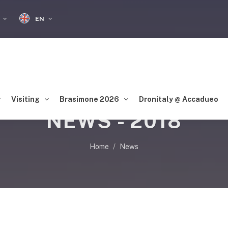
EN
S
Visiting
Brasimone 2026
Dronitaly @ Accadueo
NEWS - 2018
Home
News