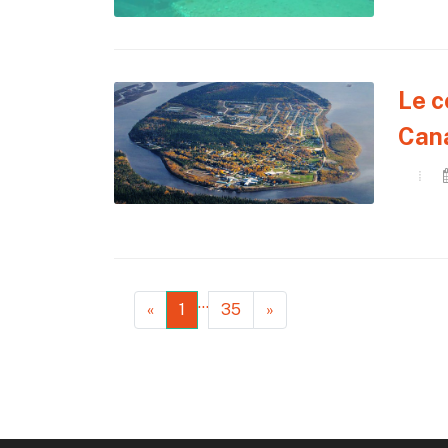
Le c
Can
…
«
1
35
»