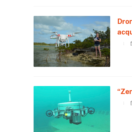
Dron
acq
“Zen