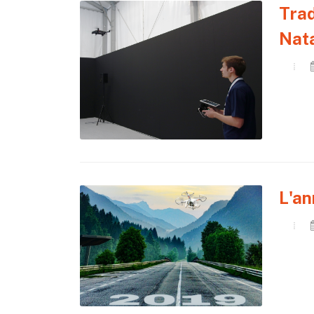
Trad
Nat
L'an