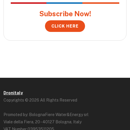
Subscribe Now!
CLICK HERE
Dronitaly
Copyrights © 2026 All Rights Reserved
Promoted by: BolognaFiere Water&Energy srl
Viale della Fiera, 20 - 40127 Bologna, Italy
VAT Number 03953511205