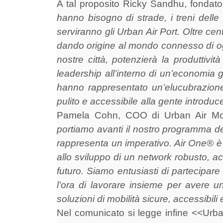
A tal proposito Ricky Sandhu, fondat
hanno bisogno di strade, i treni delle 
serviranno gli Urban Air Port. Oltre ce
dando origine al mondo connesso di ogg
nostre città, potenzierà la produttivi
leadership all’interno di un’economia
hanno rappresentato un’elucubrazione 
pulito e accessibile alla gente introd
Pamela Cohn, COO di Urban Air Mobi
portiamo avanti il nostro programma ded
rappresenta un imperativo. Air One® è u
allo sviluppo di un network robusto, acc
futuro. Siamo entusiasti di partecipa
l’ora di lavorare insieme per avere u
soluzioni di mobilità sicure, accessibili
Nel comunicato si legge infine <<Urba