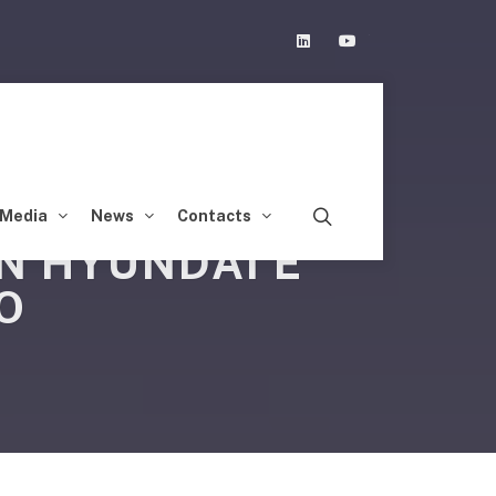
Linkedin
Youtube
Media
News
Contacts
N HYUNDAI E
O