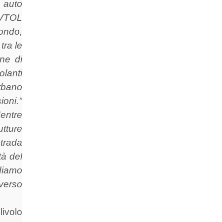
e auto
 eVTOL
mondo,
tra le
one di
olanti
urbano
ioni."
entre
utture
strada
tà del
ediamo
averso
livolo