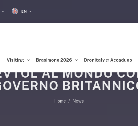
EN
S
Visiting
Brasimone 2026
Dronitaly @ Accadueo
EVTOL AL MONDO CO
GOVERNO BRITANNIC
Home
News