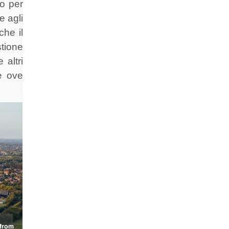
ro per
e agli
che il
stione
 altri
e ove