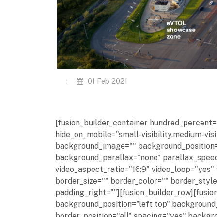
01 Feb 2021
[fusion_builder_container hundred_percent
hide_on_mobile="small-visibility,medium-visib
background_image="" background_position=
background_parallax="none" parallax_speed
video_aspect_ratio="16:9" video_loop="yes"
border_size="" border_color="" border_styl
padding_right=""][fusion_builder_row][fusio
background_position="left top" background_
border_position="all" spacing="yes" backg