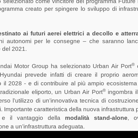
o selezionato come vincitore del programma Future 
rogramma creato
per spingere lo sviluppo di infrastr
inato ai futuri aerei elettrici a decollo e atterr
ni autonomi per le consegne – che saranno lanci
e del 2021.
®
yundai Motor Group ha selezionato Urban Air Port
a. Hyundai prevede infatti di creare il proprio aero
 il 2028 - e di contribuire al più ampio ecosistema
®
radizionale eliporto, un Urban Air Port
ingombra i
rso l’utilizzo di un’innovativa tecnica di costruzione 
. Importante caratteristica della nuova infrastruttura p
e il vantaggio della
modalità stand-alone
, o
one a un’infrastruttura adeguata.