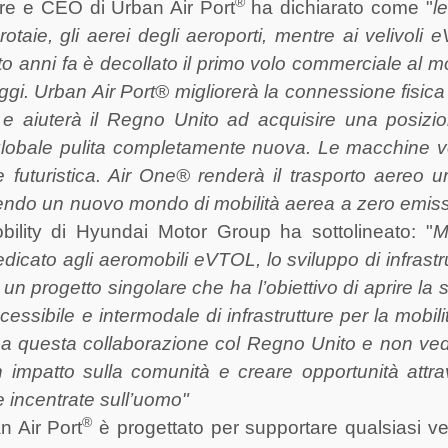
®
ore e CEO di
Urban Air Port
ha dichiarato come "
l
rotaie, gli aerei degli aeroporti, mentre ai velivoli
nto anni fa è decollato il primo volo commerciale al 
i. Urban Air Port® migliorerà la connessione fisica 
tà e aiuterà il Regno Unito ad acquisire una posizi
 globale pulita completamente nuova. Le macchine v
futuristica. Air One® renderà il trasporto aereo 
ucendo un nuovo mondo di mobilità aerea a zero emiss
lity di Hyundai Motor Group ha sottolineato: "
M
icato agli aeromobili eVTOL, lo sviluppo di infrastr
n progetto singolare che ha l’obiettivo di aprire la 
essibile e intermodale di infrastrutture per la mobili
re a questa collaborazione col Regno Unito e non v
n impatto sulla comunità e creare opportunità attr
 e incentrate sull’uomo"
®
n Air Port
è progettato per supportare qualsiasi ve