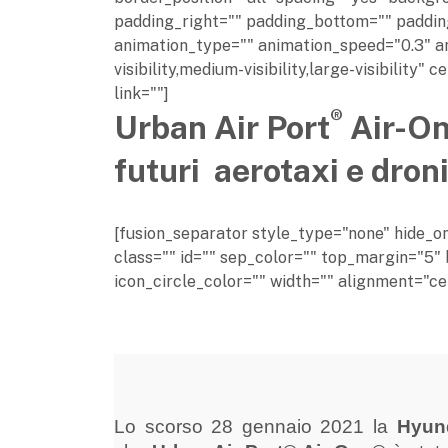
padding_right="" padding_bottom="" paddin
animation_type="" animation_speed="0.3" an
visibility,medium-visibility,large-visibility
link=""]
®
Urban Air Port
Air-O
futuri aerotaxi e dron
[fusion_separator style_type="none" hide_on_m
class="" id="" sep_color="" top_margin="5" 
icon_circle_color="" width="" alignment="cen
Lo scorso 28 gennaio 2021 la
Hyun