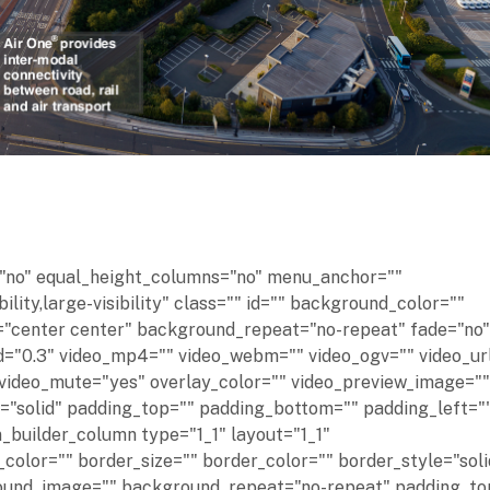
="no" equal_height_columns="no" menu_anchor=""
ility,large-visibility" class="" id="" background_color=""
"center center" background_repeat="no-repeat" fade="no"
="0.3" video_mp4="" video_webm="" video_ogv="" video_ur
 video_mute="yes" overlay_color="" video_preview_image=""
e="solid" padding_top="" padding_bottom="" padding_left="
n_builder_column type="1_1" layout="1_1"
color="" border_size="" border_color="" border_style="soli
round_image="" background_repeat="no-repeat" padding_to