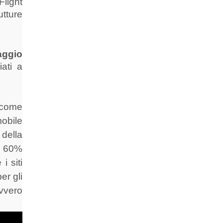
Flight
utture
aggio
ati a
come
mobile
 della
l 60%
i siti
er gli
vvero