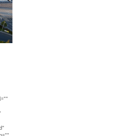
l=""
"
d"
p=""