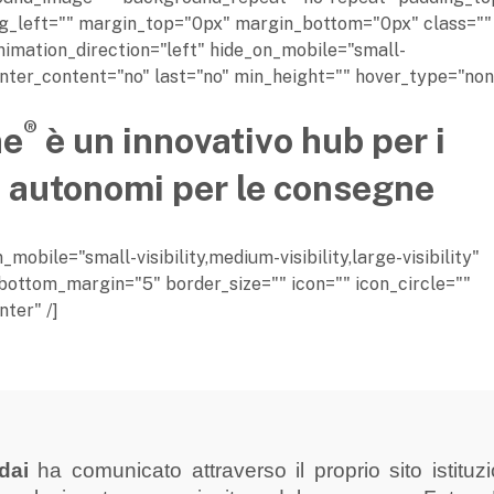
g_left="" margin_top="0px" margin_bottom="0px" class="" 
imation_direction="left" hide_on_mobile="small-
" center_content="no" last="no" min_height="" hover_type="no
®
ne
è un innovativo hub per i
i autonomi per le consegne
obile="small-visibility,medium-visibility,large-visibility"
bottom_margin="5" border_size="" icon="" icon_circle=""
ter" /]
dai
ha comunicato attraverso il proprio sito istituz