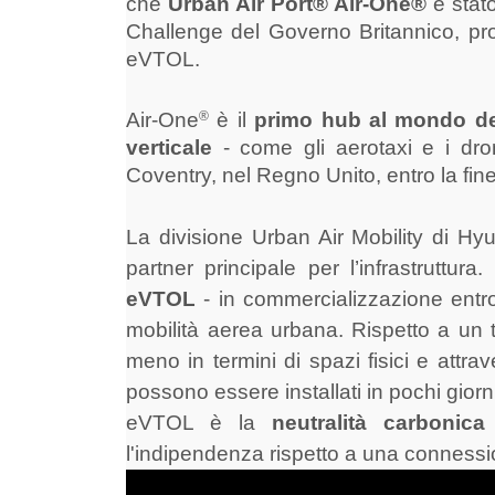
che
Urban Air Port® Air-One®
è stat
Challenge del Governo Britannico, p
eVTOL.
Air-One
®
è il
primo hub al mondo dest
verticale
- come gli aerotaxi e i dro
Coventry, nel Regno Unito, entro la fin
La divisione Urban Air Mobility di H
partner principale per l’infrastruttur
eVTOL
- in commercializzazione entro
mobilità aerea urbana.
Rispetto a un t
meno in termini di spazi fisici e attrave
possono essere installati in pochi giorni
eVTOL è la
neutralità carbonica
l'indipendenza rispetto a una connessi