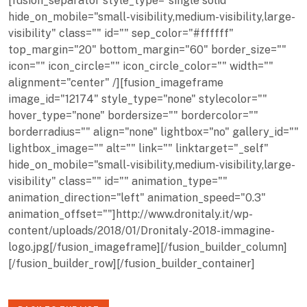
[fusion_separator style_type="single solid"
hide_on_mobile="small-visibility,medium-visibility,large-
visibility" class="" id="" sep_color="#ffffff"
top_margin="20" bottom_margin="60" border_size=""
icon="" icon_circle="" icon_circle_color="" width=""
alignment="center" /][fusion_imageframe
image_id="12174" style_type="none" stylecolor=""
hover_type="none" bordersize="" bordercolor=""
borderradius="" align="none" lightbox="no" gallery_id=""
lightbox_image="" alt="" link="" linktarget="_self"
hide_on_mobile="small-visibility,medium-visibility,large-
visibility" class="" id="" animation_type=""
animation_direction="left" animation_speed="0.3"
animation_offset=""]http://www.dronitaly.it/wp-
content/uploads/2018/01/Dronitaly-2018-immagine-
logo.jpg[/fusion_imageframe][/fusion_builder_column]
[/fusion_builder_row][/fusion_builder_container]