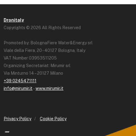
Dronitaly
Copyrights © 2026 All Rights Reserved
Promoted by: BolognaFiere Water&Energy srl
Viale della Fiera, 20 - 40127 Bologna, Italy
VAT Number 03953511205
Organizing Secretariat: Mirumir srl
Via Minturno 14 – 20127 Milano
+39 0245471111
info@mirumir.it
–
www.mirumir.it
Privacy Policy
/
Cookie Policy