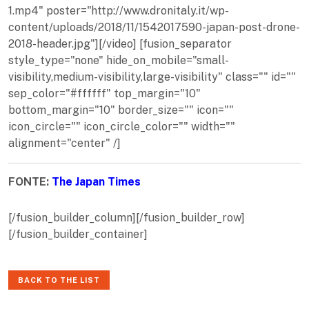
1.mp4" poster="http://www.dronitaly.it/wp-
content/uploads/2018/11/1542017590-japan-post-drone-
2018-header.jpg"][/video] [fusion_separator
style_type="none" hide_on_mobile="small-
visibility,medium-visibility,large-visibility" class="" id=""
sep_color="#ffffff" top_margin="10"
bottom_margin="10" border_size="" icon=""
icon_circle="" icon_circle_color="" width=""
alignment="center" /]
FONTE:
The Japan Times
[/fusion_builder_column][/fusion_builder_row]
[/fusion_builder_container]
BACK TO THE LIST