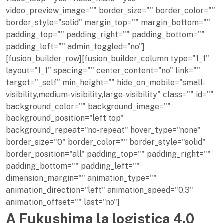
video_preview_image="" border_size="" border_color=""
border_style="solid" margin_top="" margin_bottom=""
padding_top="" padding_right="" padding_bottom=""
padding_left="" admin_toggled="no"]
[fusion_builder_row][fusion_builder_column type="1_1"
layout="1_1" spacing="" center_content="no" link=""
target="_self" min_height="" hide_on_mobile="small-
visibility,medium-visibility,large-visibility" class="" id=""
background_color="" background_image=""
background_position="left top"
background_repeat="no-repeat" hover_type="none"
border_size="0" border_color="" border_style="solid"
border_position="all" padding_top="" padding_right=""
padding_bottom="" padding_left=""
dimension_margin="" animation_type=""
animation_direction="left" animation_speed="0.3"
animation_offset="" last="no"]
A Fukushima la logistica 4.0