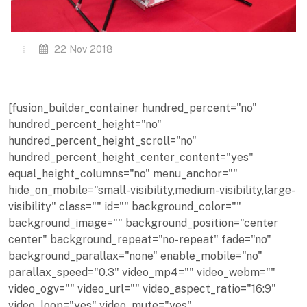
22 Nov 2018
[fusion_builder_container hundred_percent="no"
hundred_percent_height="no"
hundred_percent_height_scroll="no"
hundred_percent_height_center_content="yes"
equal_height_columns="no" menu_anchor=""
hide_on_mobile="small-visibility,medium-visibility,large-
visibility" class="" id="" background_color=""
background_image="" background_position="center
center" background_repeat="no-repeat" fade="no"
background_parallax="none" enable_mobile="no"
parallax_speed="0.3" video_mp4="" video_webm=""
video_ogv="" video_url="" video_aspect_ratio="16:9"
video_loop="yes" video_mute="yes"