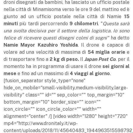
droni disegnati da bambini, ha lasciato un ufficio postale
nella città di Minamisoma verso le ore 9 del mattino ed è
giunto ad un ufficio postale nella città di Namie
15
minuti
più tardi percorrendo
9 chilometri
.
"
Questa sarà
una svolta decisiva per il settore della logistica.
Io sono
felice di ricevere questi disegni colmi di sogni"
ha detto
Namie Mayor Kazuhiro Yoshida
.
Il drone è capace di
volare ad una velocità di massima di
54 miglia orarie
e
di trasportare fino a
2 kg di peso.
Il
Japan Post Co
.
per il
momento ha in programma di usare il drone
sei giorni al
mese
e fino ad un massimo di
4 viaggi al giorno
.
[fusion_separator style_type="none"
hide_on_mobile="small-visibility,medium-visibility,large-
visibility" class="" id="" sep_color="" top_margin="10"
bottom_margin="10" border_size="" icon=""
icon_circle="" icon_circle_color="" width=""
alignment="center" /] [video width="1280" height="720"
mp4="http://www.dronitaly.it/wp-
content/uploads/2018/11/45640483_194496351559879