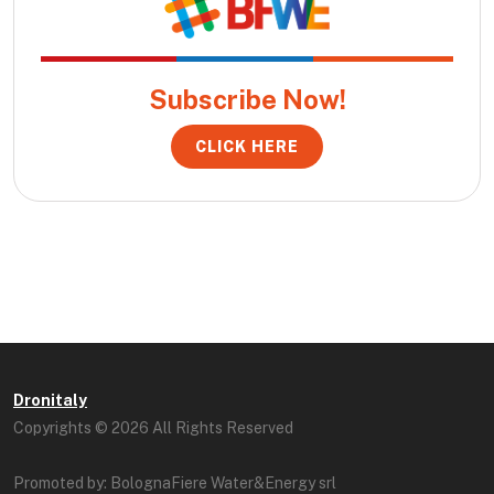
Subscribe Now!
CLICK HERE
Dronitaly
Copyrights © 2026 All Rights Reserved
Promoted by: BolognaFiere Water&Energy srl