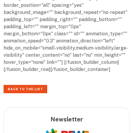
border_position="all" spacing="yes"
background_image="" background_repeat="no-repeat"
padding_top="" padding_right="" padding_bottom=""
padding_left="" margin_top="0px"
margin_bottom="0px" class="" id="" animation_type=""
animation_speed="0.3" animation_direction="left"
hide_on_mobile="small-visibility,medium-visibility,large-
visibility" center_content="no" last="no" min_height=""
hover_type="none" link=""] [/fusion_builder_column]
[/fusion_builder_row][/fusion_builder_container]
BACK TO THE LIST
Newsletter