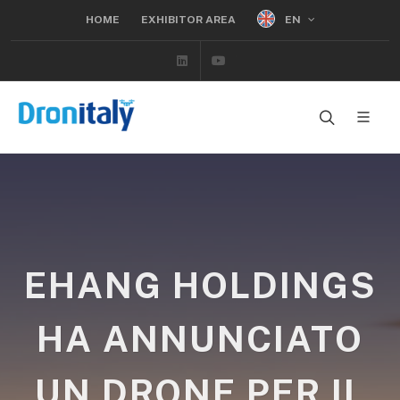
EN
HOME
EXHIBITOR AREA
Linkedin
Youtube
EHANG HOLDINGS
HA ANNUNCIATO
UN DRONE PER IL