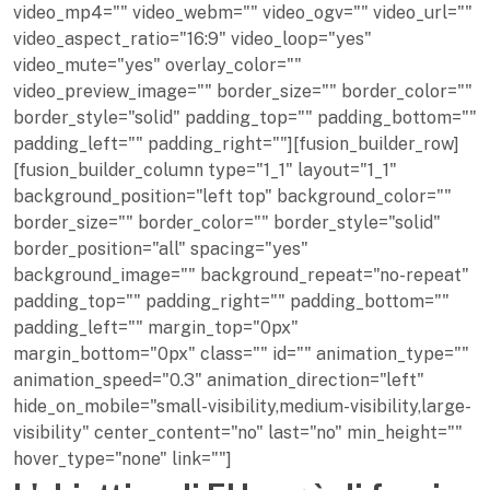
video_mp4="" video_webm="" video_ogv="" video_url=""
video_aspect_ratio="16:9" video_loop="yes"
video_mute="yes" overlay_color=""
video_preview_image="" border_size="" border_color=""
border_style="solid" padding_top="" padding_bottom=""
padding_left="" padding_right=""][fusion_builder_row]
[fusion_builder_column type="1_1" layout="1_1"
background_position="left top" background_color=""
border_size="" border_color="" border_style="solid"
border_position="all" spacing="yes"
background_image="" background_repeat="no-repeat"
padding_top="" padding_right="" padding_bottom=""
padding_left="" margin_top="0px"
margin_bottom="0px" class="" id="" animation_type=""
animation_speed="0.3" animation_direction="left"
hide_on_mobile="small-visibility,medium-visibility,large-
visibility" center_content="no" last="no" min_height=""
hover_type="none" link=""]