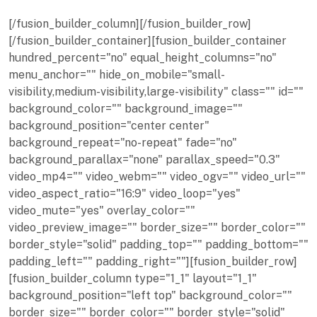
[/fusion_builder_column][/fusion_builder_row]
[/fusion_builder_container][fusion_builder_container
hundred_percent="no" equal_height_columns="no"
menu_anchor="" hide_on_mobile="small-
visibility,medium-visibility,large-visibility" class="" id=""
background_color="" background_image=""
background_position="center center"
background_repeat="no-repeat" fade="no"
background_parallax="none" parallax_speed="0.3"
video_mp4="" video_webm="" video_ogv="" video_url=""
video_aspect_ratio="16:9" video_loop="yes"
video_mute="yes" overlay_color=""
video_preview_image="" border_size="" border_color=""
border_style="solid" padding_top="" padding_bottom=""
padding_left="" padding_right=""][fusion_builder_row]
[fusion_builder_column type="1_1" layout="1_1"
background_position="left top" background_color=""
border_size="" border_color="" border_style="solid"