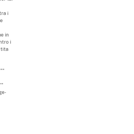
ra i
le
he in
tro i
tita
""
""
ge-