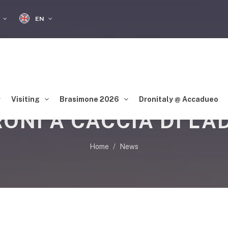
EN
S
Visiting
Brasimone 2026
Dronitaly @ Accadueo
ONI A CACCIA DI LA
Home
News