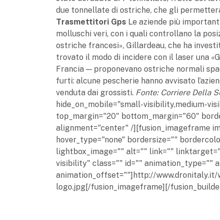
due tonnellate di ostriche, che gli permettera
Trasmettitori Gps
Le aziende più importanti 
molluschi veri, con i quali controllano la posiz
ostriche francesi», Gillardeau, che ha investi
trovato il modo di incidere con il laser una «
Francia — proponevano ostriche normali spac
furti: alcune pescherie hanno avvisato l’azie
venduta dai grossisti.
Fonte: Corriere Della S
hide_on_mobile="small-visibility,medium-visib
top_margin="20" bottom_margin="60" border_
alignment="center" /][fusion_imageframe im
hover_type="none" bordersize="" bordercolor
lightbox_image="" alt="" link="" linktarget="
visibility" class="" id="" animation_type=""
animation_offset=""]http://www.dronitaly.i
logo.jpg[/fusion_imageframe][/fusion_builde