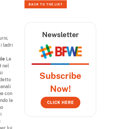
BACK TO THE LIST
Newsletter
rni,
i ladri
le
Le
8 nel
si
Subscribe
 detto
Now!
canali
one con
ando le
CLICK HERE
no
i
è
er lui