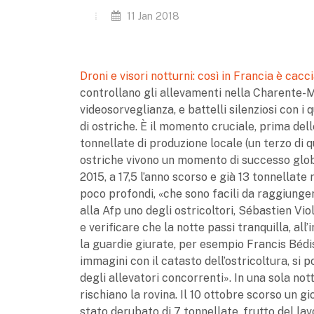
11 Jan 2018
Droni e visori notturni: così in Francia è cacci
controllano gli allevamenti nella Charente-Ma
videosorveglianza, e battelli silenziosi con i 
di ostriche. È il momento cruciale, prima del
tonnellate di produzione locale (un terzo di 
ostriche vivono un momento di successo global
2015, a 17,5 l’anno scorso e già 13 tonnellate 
poco profondi, «che sono facili da raggiunger
alla Afp uno degli ostricoltori, Sébastien Vio
e verificare che la notte passi tranquilla, al
la guardie giurate, per esempio Francis Bédis,
immagini con il catasto dell’ostricoltura, si 
degli allevatori concorrenti». In una sola nott
rischiano la rovina. Il 10 ottobre scorso un 
stato derubato di 7 tonnellate, frutto del lavo