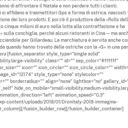
nno di affrontare il Natale e non perdere tutti i clienti.
si affidano a trasmettitori Gps a forma di ostrica, nascosti t
ione dei loro prodotti. E poi c’è il produttore della «Rolls del
to cinque milioni di euro nella lotta alla contraffazione e ha
G» sulla conchiglia, perché alcuni ristoranti in Cina — ma anc
ciandole per Gillardeau. La marchiatura è servita anche con
nda quando hanno trovato delle ostriche con la «G» in una par
era
[fusion_separator style_type="single solid"
ility,large-visibility" class="" id="" sep_color="#ffffff"
size="" icon="" icon_circle="" icon_circle_color="" width=
age_id="12174" style_type="none" stylecolor=""
="" borderradius="" align="none" lightbox="no" gallery_id=
_self" hide_on_mobile="small-visibility,medium-visibility,lar
 animation_direction="left" animation_speed="0.3"
t/wp-content/uploads/2018/01/Dronitaly-2018-immagine-
r_column][/fusion_builder_row][/fusion_builder_container]