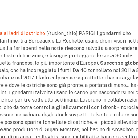
a ai ladri di ostriche
[/fusion_title] PARIGI I gendarmi che
ritime, tra Bordeaux e La Rochelle, usano droni, visori nottu
quali a fari spenti nella notte riescono talvolta a sorprendere 
le feste di fine anno, e bisogna proteggere le circa 30 mila
quella francese, la più importante d’Europa).
Successo globa
e, che ha incoraggiato i furti. Da 40 tonnellate nel 2011 a 
rubate nel 2017. I ladri colpiscono soprattutto i bacini argillo
e e dove le ostriche sono già pronte, a portata di mano», ha
llet. I gendarmi talvolta usano le canoe per nascondersi nei 
l’incirca per tre volte alla settimana. Lavorano in collaborazi
 che da terra controlla gli allevamenti con i droni: «Incroci
possono individuare degli stock sospetti. Talvolta a rubare so
e possono sparire tonnellate di ostriche, e i piccoli allevator
giovane produttore di Gujan-Mestras, nel bacino di Arcachon, 
ro di un anno. I colleghi si sono mobilitati e hanno raccolto p