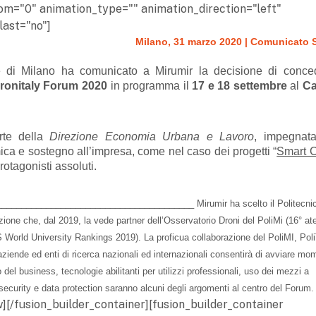
om="0" animation_type="" animation_direction="left"
last="no"]
Milano, 31 marzo 2020 | Comunicato
i Milano ha comunicato a Mirumir la decisione di conced
ronitaly Forum 202
0
in programma il
17 e 18 settembre
al
C
rte della
Direzione Economia Urbana e Lavoro
, impegnata
a e sostegno all’impresa, come nel caso dei progetti “
Smart C
protagonisti assoluti.
_______________________________________
Mirumir ha scelto il Politecni
ione che, dal 2019, la vede partner dell’Osservatorio Droni del PoliMi (16° at
S World University Rankings 2019).
La proficua collaborazione del PoliMI, Pol
ziende ed enti di ricerca nazionali ed internazionali consentirà di avviare mom
 del business, tecnologie abilitanti per utilizzi professionali, uso dei mezzi a
rsecurity e data protection saranno alcuni degli argomenti al centro del Forum.
][/fusion_builder_container][fusion_builder_container