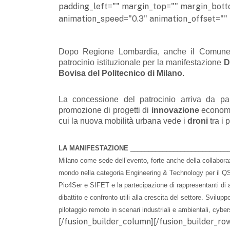
padding_left="" margin_top="" margin_bott
animation_speed="0.3" animation_offset="" 
Dopo Regione Lombardia, anche il Comune d
patrocinio istituzionale per la manifestazione
D
Bovisa del Politecnico di Milano
.
La concessione del patrocinio arriva da pa
promozione di progetti di
innovazione
economic
cui la nuova mobilità urbana vede i
droni
tra i 
LA MANIFESTAZIONE
____________________________
Milano come sede dell’evento, forte anche della collaboraz
mondo nella categoria Engineering & Technology per il Q
Pic4Ser e SIFET e la partecipazione di rappresentanti di a
dibattito e confronto utili alla crescita del settore.
Sviluppo
pilotaggio remoto in scenari industriali e ambientali, cybe
[/fusion_builder_column][/fusion_builder_row