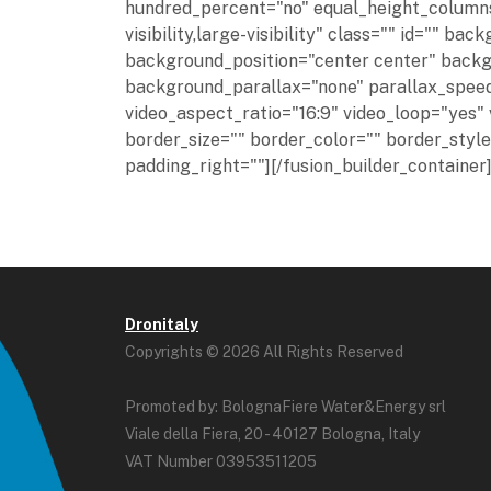
hundred_percent="no" equal_height_columns
visibility,large-visibility" class="" id="" 
background_position="center center" back
background_parallax="none" parallax_speed
video_aspect_ratio="16:9" video_loop="yes"
border_size="" border_color="" border_styl
padding_right=""][/fusion_builder_container
Dronitaly
Copyrights © 2026 All Rights Reserved
Promoted by: BolognaFiere Water&Energy srl
Viale della Fiera, 20 - 40127 Bologna, Italy
VAT Number 03953511205