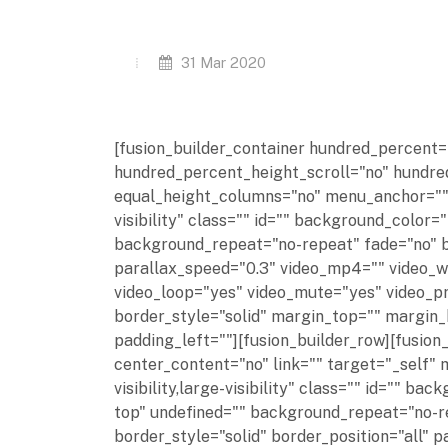
31 Mar 2020
[fusion_builder_container hundred_percent
hundred_percent_height_scroll="no" hundr
equal_height_columns="no" menu_anchor="" hi
visibility" class="" id="" background_colo
background_repeat="no-repeat" fade="no" 
parallax_speed="0.3" video_mp4="" video_we
video_loop="yes" video_mute="yes" video_p
border_style="solid" margin_top="" margin
padding_left=""][fusion_builder_row][fusion
center_content="no" link="" target="_self" 
visibility,large-visibility" class="" id="" 
top" undefined="" background_repeat="no-r
border_style="solid" border_position="all"