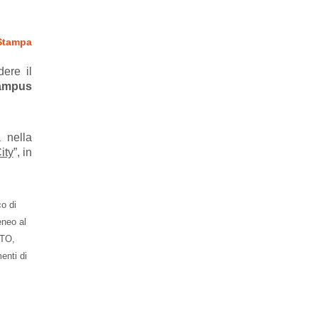
 Stampa
ere il
ampus
 nella
ity
”, in
co di
eneo al
iTO,
enti di