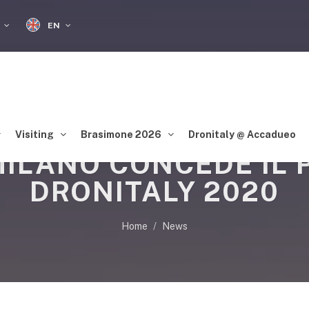
EN
S
Visiting
Brasimone 2026
Dronitaly @ Accadueo
ILANO CONCEDE IL 
DRONITALY 2020
Home
News