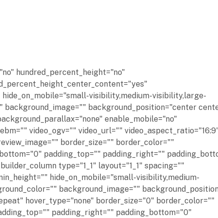
="no" hundred_percent_height="no"
ed_percent_height_center_content="yes"
de_on_mobile="small-visibility,medium-visibility,large-
r="" background_image="" background_position="center cent
background_parallax="none" enable_mobile="no"
bm="" video_ogv="" video_url="" video_aspect_ratio="16:9
review_image="" border_size="" border_color=""
_bottom="0" padding_top="" padding_right="" padding_bot
_builder_column type="1_1" layout="1_1" spacing=""
min_height="" hide_on_mobile="small-visibility,medium-
background_color="" background_image="" background_position
epeat" hover_type="none" border_size="0" border_color=""
 padding_top="" padding_right="" padding_bottom="0"