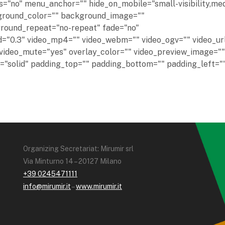
="no" menu_anchor="" hide_on_mobile="small-visibility,me
background_color="" background_image=""
ground_repeat="no-repeat" fade="no"
="0.3" video_mp4="" video_webm="" video_ogv="" video_ur
 video_mute="yes" overlay_color="" video_preview_image=""
e="solid" padding_top="" padding_bottom="" padding_left="
]
Organizing Secretariat: Mirumir srl
Via Minturno 14 – 20127 Milano
+39 0245471111
info@mirumir.it
–
www.mirumir.it