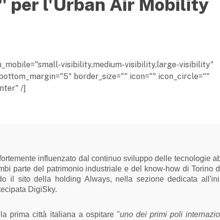
" per l'Urban Air Mobility
obile="small-visibility,medium-visibility,large-visibility"
bottom_margin="5" border_size="" icon="" icon_circle=""
ter" /]
fortemente influenzato dal continuo sviluppo delle tecnologie abi
ambi parte del patrimonio industriale e del know-how di Torino d
 il sito della holding Always, nella sezione dedicata all'ini
tecipata DigiSky.
la prima città italiana a ospitare "
uno dei primi poli internazio