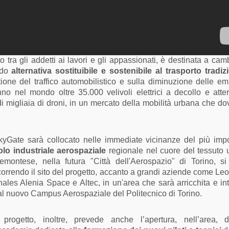
o tra gli addetti ai lavori e gli appassionati, è destinata a camb
ando
alternativa sostituibile e sostenibile al trasporto tradiz
one del traffico automobilistico e sulla diminuzione delle em
no nel mondo oltre 35.000 velivoli elettrici a decollo e atte
di migliaia di droni, in un mercato della mobilità urbana che d
kyGate sarà collocato nelle immediate vicinanze del più impo
olo industriale aerospaziale
regionale nel cuore del tessuto 
iemontese, nella futura "Città dell'Aerospazio" di Torino, s
correndo il sito del progetto, accanto a grandi aziende come Le
hales Alenia Space e Altec, in un'area che sarà arricchita e in
al nuovo Campus Aerospaziale del Politecnico di Torino.
l progetto, inoltre, prevede anche l’apertura, nell’area, 