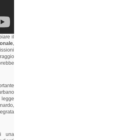
iare il
ionale
,
issioni
rraggio
ovrebbe
rtante
urbano
i legge
onardo,
tegrata
di una