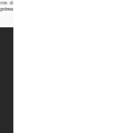
ente di
l
primo