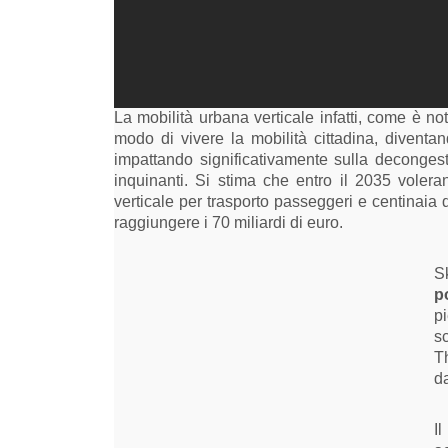
La mobilità urbana verticale infatti, come è not
modo di vivere la mobilità cittadina, divent
impattando significativamente sulla decongesti
inquinanti. Si stima che entro il 2035 voleran
verticale per trasporto passeggeri e centinaia 
raggiungere i 70 miliardi di euro.
S
p
p
s
T
d
I