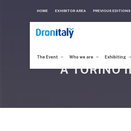
HOME
EXHIBITOR AREA
PREVIOUS EDITION
The Event
Who we are
Exhibiting
A TORINO 