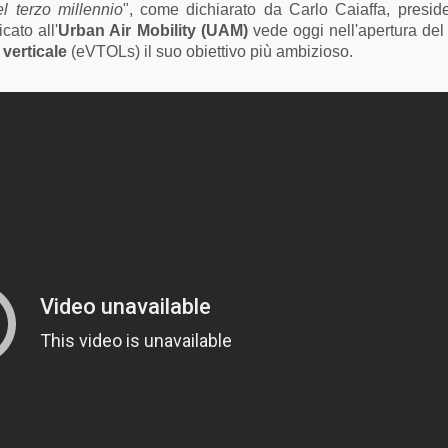
el terzo millennio
", come dichiarato da Carlo Caiaffa, presid
cato all'
Urban Air Mobility (UAM)
vede oggi nell'apertura de
 verticale
(eVTOLs) il suo obiettivo più ambizioso.