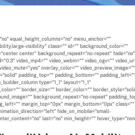
="no" equal_height_columns="no" menu_anchor=""
ility,large-visibility" class="" id="" background_color=""
"center center" background_repeat="no-repeat" fade="no"
="0.3" video_mp4="" video_webm="" video_ogv="" video_ur
 video_mute="yes" overlay_color="" video_preview_image=""
e="solid" padding_top="" padding_bottom="" padding_left="
n_builder_column type="1_1" layout="1_1"
color="" border_size="" border_color="" border_style="soli
round_image="" background_repeat="no-repeat" padding_to
g_left="" margin_top="0px" margin_bottom="0px" class="" 
imation_direction="left" hide_on_mobile="small-
" center_content="no" last="no" min_height="" hover_type="no