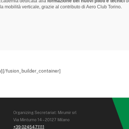
ccademia dedicata alla
formazione dei nuovi piloti e tecnici
de
la mobilità verticale, grazie al contributo di Aero Club Torino.
][/fusion_builder_container]
Organizing Secretariat: Mirumir srl
Via Minturno 14 – 20127 Milano
+39 0245471111