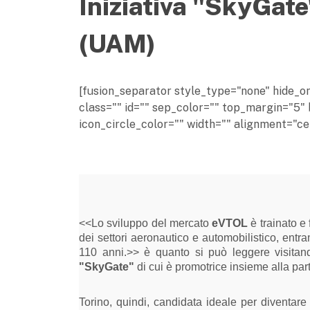
Iniziativa "SkyGate
(UAM)
[fusion_separator style_type="none" hide_on_m
class="" id="" sep_color="" top_margin="5" 
icon_circle_color="" width="" alignment="cen
<<Lo sviluppo del mercato
eVTOL
è trainato e 
dei settori aeronautico e automobilistico, entr
110 anni.>> è quanto si può leggere visitando
"SkyGate"
di cui è promotrice insieme alla par
Torino, quindi, candidata ideale per diventare 