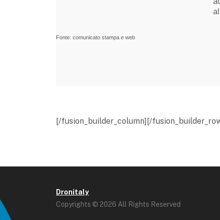
a
al
Fonte: comunicato stampa e web
[/fusion_builder_column][/fusion_builder_row
Dronitaly
Copyrights © 2026 All Rights Reserved