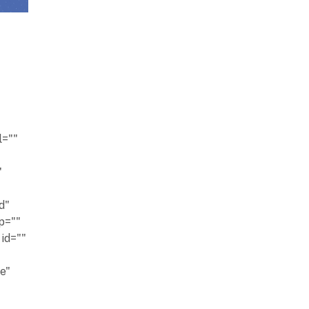
l=""
"
d"
p=""
id=""
ne"