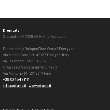
Dronitaly
Copyrights © 2026 All Rights Reserved
Promoted by: BolognaFiere Water&Energy srl
Viale della Fiera, 20 - 40127 Bologna, Italy
VAT Number 03953511205
Organizing Secretariat: Mirumir srl
Via Minturno 14 – 20127 Milano
+39 0245471111
info@mirumir.it
–
www.mirumir.it